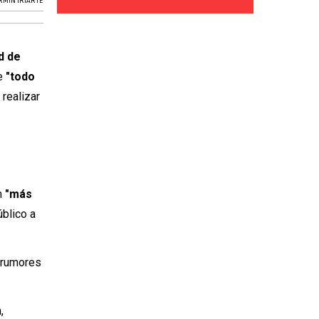
RMÍN IRIARTE
d de
ue
"todo
 realizar
on
"más
úblico a
n rumores
,