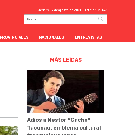
viernes 07 de agosto de 2026
- Edición Nº1143
PROVINCIALES
NACIONALES
ENTREVISTAS
MÁS LEÍDAS
0
Adiós a Néstor “Cacho”
Tacunau, emblema cultural