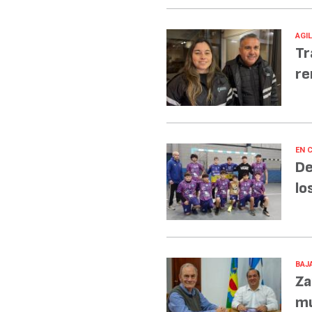
AGI
Tr
re
EN 
De
lo
BAJA
Za
mu