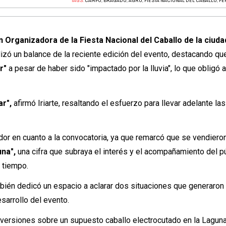
TAGS:
CAMPO
,
BRAGADO
,
AGRO
,
FIESTA NACIONAL DEL CABALLO
,
FE
 Organizadora de la Fiesta Nacional del Caballo de la ciuda
izó un balance de la reciente edición del evento, destacando q
ar"
a pesar de haber sido "impactado por la lluvia", lo que obligó a
r",
afirmó Iriarte, resaltando el esfuerzo para llevar adelante las
tador en cuanto a la convocatoria, ya que remarcó que se vendier
una",
una cifra que subraya el interés y el acompañamiento del p
 tiempo.
mbién dedicó un espacio a aclarar dos situaciones que generaro
sarrollo del evento.
s versiones sobre un supuesto caballo electrocutado en la Laguna