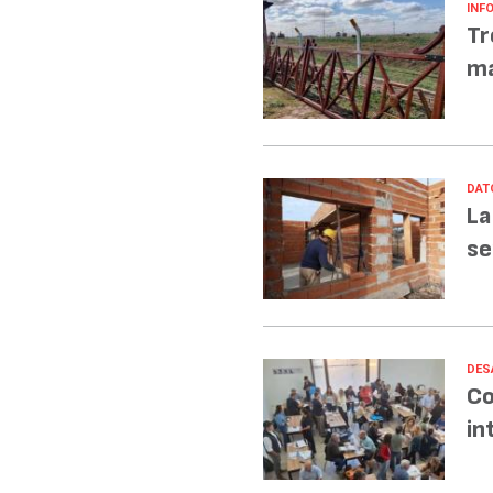
INF
Tr
ma
DAT
La
se
DES
Co
in