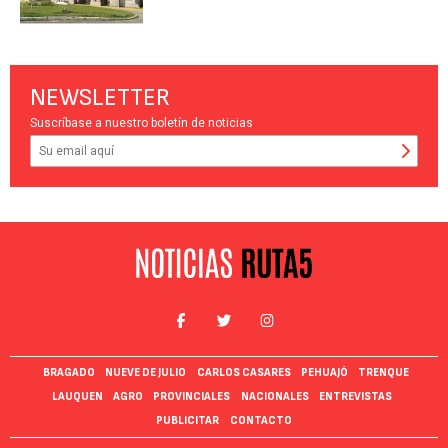
NEWSLETTER
Suscríbase a nuestro boletín de noticias
BRAGADO
NUEVE DE JULIO
CARLOS CASARES
PEHUAJÓ
TRENQUE
LAUQUEN
AGRO
PROVINCIALES
NACIONALES
ENTREVISTAS
PUBLICITAR
CONTACTO