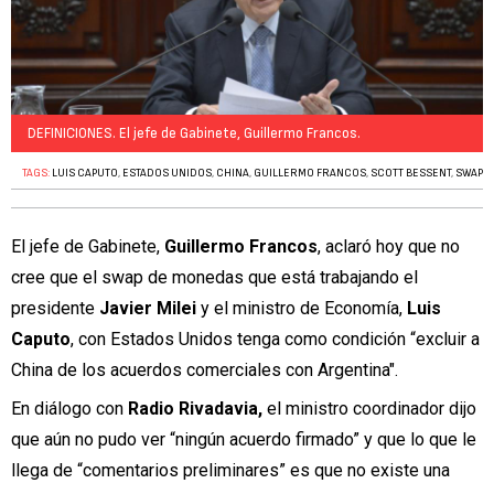
DEFINICIONES. El jefe de Gabinete, Guillermo Francos.
TAGS:
LUIS CAPUTO
,
ESTADOS UNIDOS
,
CHINA
,
GUILLERMO FRANCOS
,
SCOTT BESSENT
,
SWAP
El jefe de Gabinete,
Guillermo Francos
, aclaró hoy que no
cree que el swap de monedas que está trabajando el
presidente
Javier Milei
y el ministro de Economía,
Luis
Caputo
, con Estados Unidos tenga como condición “excluir a
China de los acuerdos comerciales con Argentina".
En diálogo con
Radio Rivadavia,
el ministro coordinador dijo
que aún no pudo ver “ningún acuerdo firmado” y que lo que le
llega de “comentarios preliminares” es que no existe una