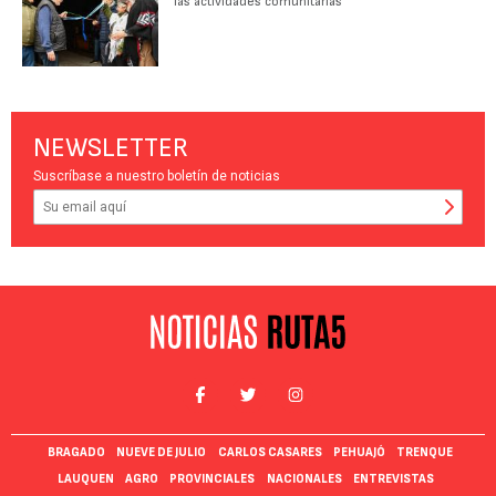
las actividades comunitarias
NEWSLETTER
Suscríbase a nuestro boletín de noticias
BRAGADO
NUEVE DE JULIO
CARLOS CASARES
PEHUAJÓ
TRENQUE
LAUQUEN
AGRO
PROVINCIALES
NACIONALES
ENTREVISTAS