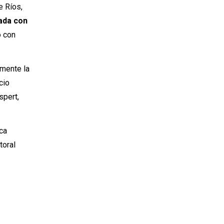
e Ríos,
vada con
o con
lmente la
cio
spert,
sca
toral