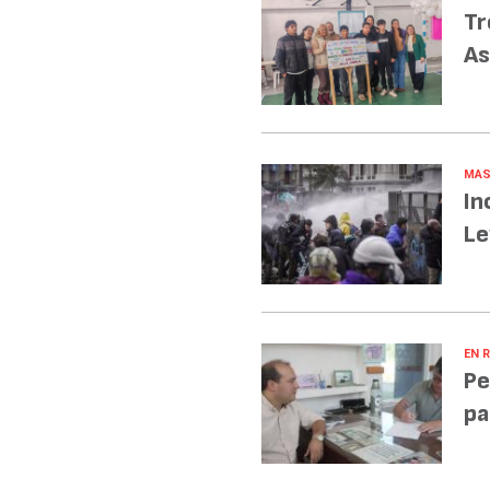
Tr
As
MAS
In
Le
EN R
Pe
pa