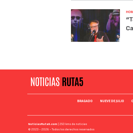
HOM
“T
Ca
BRAGADO
NUEVE DE JULIO
NoticiasRuta5.com
| 250 kms de noticias
© 2023 - 2026 - Todos los derechos reservados