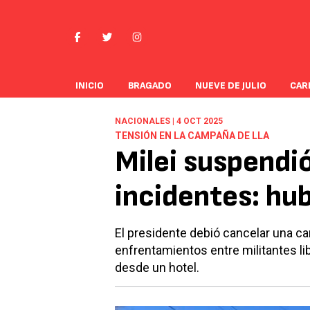
INICIO
BRAGADO
NUEVE DE JULIO
CAR
NACIONALES | 4 OCT 2025
TENSIÓN EN LA CAMPAÑA DE LLA
Milei suspendi
incidentes: hu
El presidente debió cancelar una ca
enfrentamientos entre militantes li
desde un hotel.