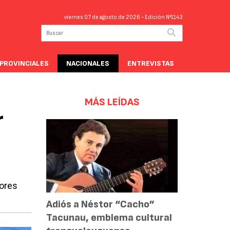
viernes 07 de agosto de 2026
- Edición Nº1143
PROVINCIALES
NACIONALES
ENTREVISTAS
MÁS LEÍDAS
r
dores
Adiós a Néstor “Cacho”
Tacunau, emblema cultural