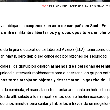
TAGS:
MILEI
,
CAMPAÑA
,
LIBERTARIOS
,
LLA
,
LEGISLATIVAS
,
ESP
 vio obligado a
suspender un acto de campaña en Santa Fe l
s entre militantes libertarios y grupos opositores en plen
e de la gira electoral de La Libertad Avanza (LLA), tenía como ob
San Martín, pero debió ser cancelada por razones de seguridad.
ciales, los disturbios dejaron
al menos tres personas detenid
guridad a intervenir rápidamente para dispersar a los grupos enf
 opositores arrojaron objetos y desarmaron un gazebo de L
zar la caminata, el mandatario fue trasladado hasta un hotel ubica
Desde allí, saludó a los simpatizantes que se habían acercado, 
do unos minutos para cantar y hablarles a través de un megáfon