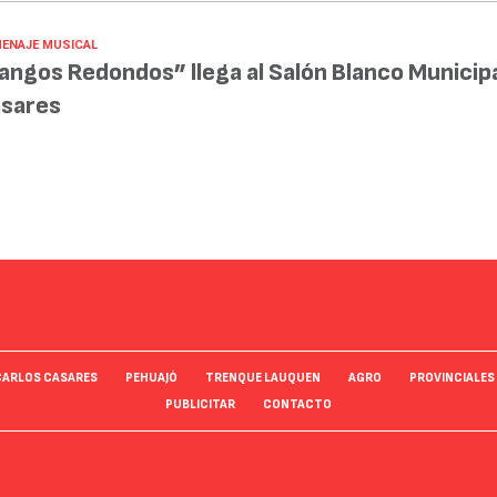
ENAJE MUSICAL
angos Redondos” llega al Salón Blanco Municipa
sares
CARLOS CASARES
PEHUAJÓ
TRENQUE LAUQUEN
AGRO
PROVINCIALES
PUBLICITAR
CONTACTO