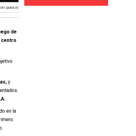
ERT
,
SANTA FE
uego de
o centro
jetivo
as,
y
rentados.
LA.
do en la
primero
o.