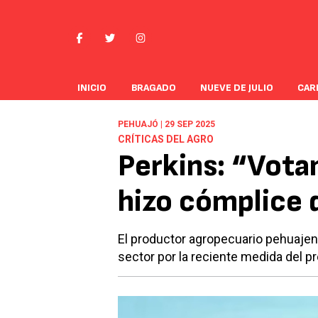
INICIO
BRAGADO
NUEVE DE JULIO
CAR
PEHUAJÓ | 29 SEP 2025
CRÍTICAS DEL AGRO
Perkins: “Vota
hizo cómplice 
El productor agropecuario pehuajen
sector por la reciente medida del pr