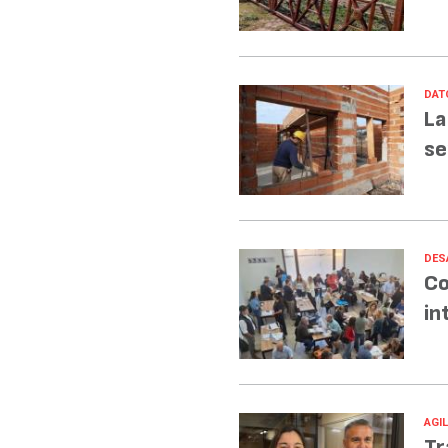
DAT
La
se
DES
Co
in
AGI
Tr