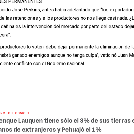
ONES PERMANENTES
ocido José Perkins, antes había adelantado que “los exportador
de las retenciones y a los productores no nos llega casi nada. ¿
e dañina es la intervención del mercado por parte del estado dej
cera”.
s productores lo voten, debe dejar permanente la eliminación de l
e habrá ganado enemigos aunque no tenga culpa”, vaticinó Juan Ma
eciente conflicto con el Gobierno nacional.
ORME DEL CONICET
enque Lauquen tiene sólo el 3% de sus tierras 
nos de extranjeros y Pehuajó el 1%