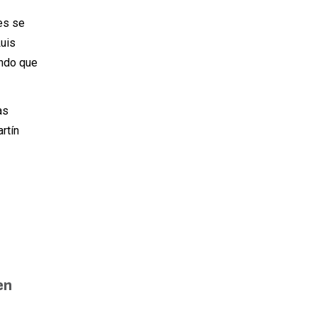
es se
Luis
ando que
as
rtín
en