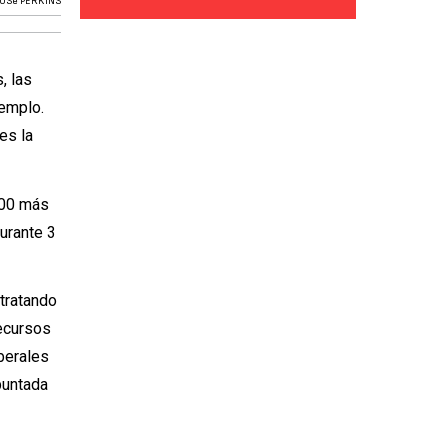
JOSé PERKINS
, las
jemplo.
es la
000 más
urante 3
tratando
recursos
berales
puntada