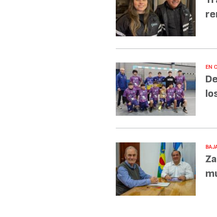
re
EN 
De
lo
BAJA
Za
mu