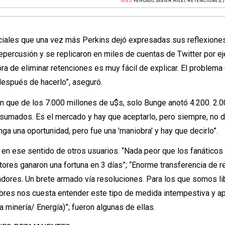
TAGS:
PEHUAJÓ
,
JAVIER MILEI
,
RETENCIONES
,
ciales que una vez más Perkins dejó expresadas sus reflexiones
epercusión y se replicaron en miles de cuentas de Twitter por e
ra de eliminar retenciones es muy fácil de explicar. El problema 
después de hacerlo”, aseguró.
an que de los 7.000 millones de u$s, solo Bunge anotó 4.200. 2.
a sumados. Es el mercado y hay que aceptarlo, pero siempre, no d
nga una oportunidad, pero fue una 'maniobra' y hay que decirlo”.
en ese sentido de otros usuarios. “Nada peor que los fanáticos 
tores ganaron una fortuna en 3 días”; “Enorme transferencia de 
adores. Un brete armado vía resoluciones. Para los que somos li
bres nos cuesta entender este tipo de medida intempestiva y a
 minería/ Energía)”; fueron algunas de ellas.