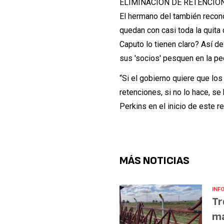
ELIMINACIÓN DE RETENCI
El hermano del también recon
quedan con casi toda la quita 
Caputo lo tienen claro? Así d
sus 'socios' pesquen en la pe
“Si el gobierno quiere que lo
retenciones, si no lo hace, s
Perkins en el inicio de este r
MÁS NOTICIAS
INF
Tr
ma