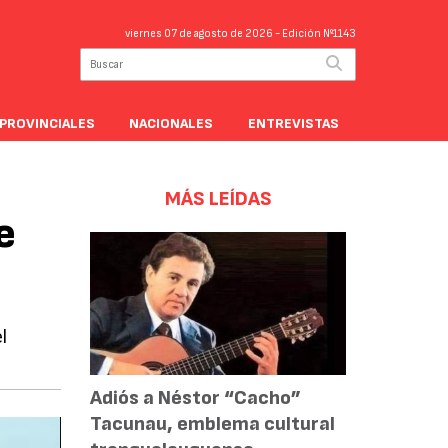
viernes 07 de agosto de 2026
- Edición Nº1143
PROVINCIALES
NACIONALES
ENTREVISTAS
MÁS LEÍDAS
e
l
Adiós a Néstor “Cacho”
Tacunau, emblema cultural