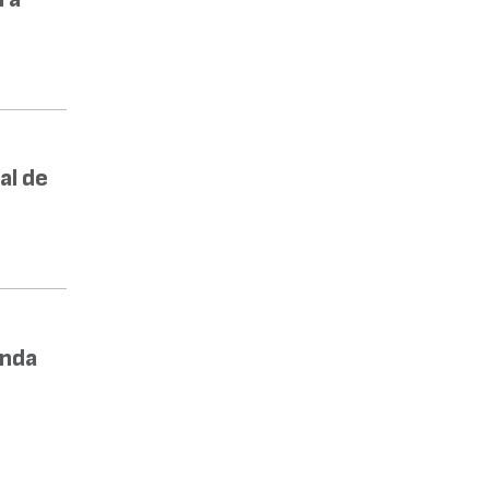
al de
enda