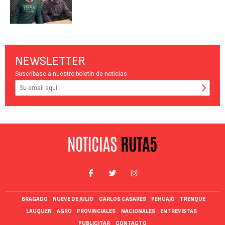
NEWSLETTER
Suscríbase a nuestro boletín de noticias
BRAGADO
NUEVE DE JULIO
CARLOS CASARES
PEHUAJÓ
TRENQUE
LAUQUEN
AGRO
PROVINCIALES
NACIONALES
ENTREVISTAS
PUBLICITAR
CONTACTO