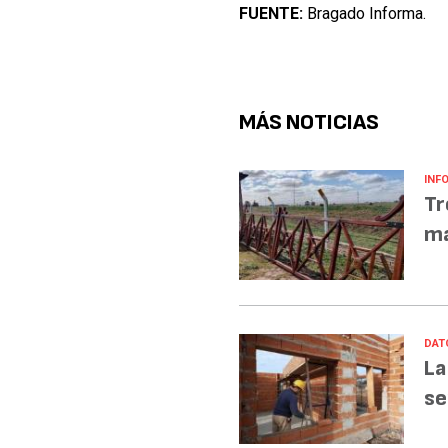
FUENTE:
Bragado Informa.
MÁS NOTICIAS
INF
Tr
ma
DAT
La
se