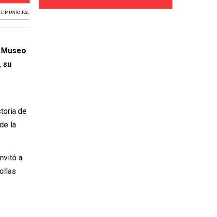
O MUNICIPAL
l Museo
, su
toria de
de la
nvitó a
iollas