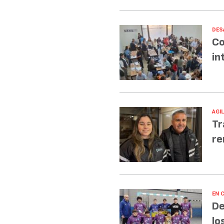
DES
Co
in
AGI
Tr
re
EN 
De
lo