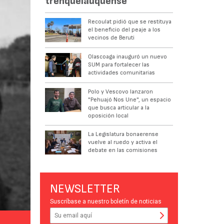
trenquelauquense
Recoulat pidió que se restituya
el beneficio del peaje a los
vecinos de Beruti
Olascoaga inauguró un nuevo
SUM para fortalecer las
actividades comunitarias
Polo y Vescovo lanzaron
"Pehuajó Nos Une", un espacio
que busca articular a la
oposición local
La Legislatura bonaerense
vuelve al ruedo y activa el
debate en las comisiones
NEWSLETTER
Suscríbase a nuestro boletín de noticias
FAMOSA TRAVESÍA. Los históricos caballos que recorrieron los 