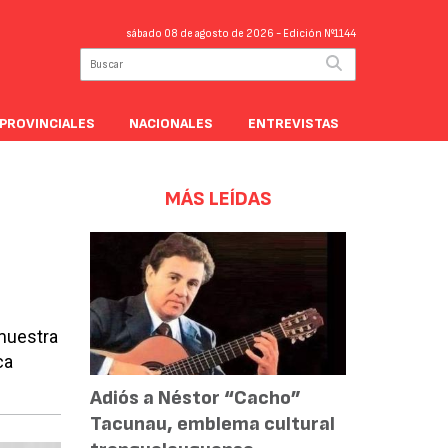
sábado 08 de agosto de 2026
- Edición Nº1144
PROVINCIALES
NACIONALES
ENTREVISTAS
MÁS LEÍDAS
o
 muestra
ca
Adiós a Néstor “Cacho”
Tacunau, emblema cultural