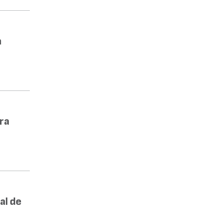
a
ra
al de