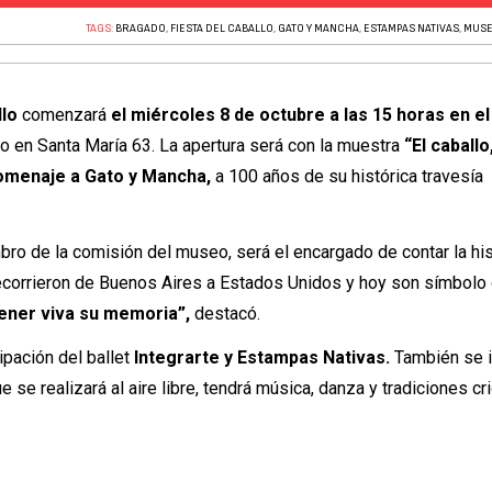
TAGS:
BRAGADO
,
FIESTA DEL CABALLO
,
GATO Y MANCHA
,
ESTAMPAS NATIVAS
,
MUSE
llo
comenzará
el miércoles 8 de octubre a las 15 horas en e
o en Santa María 63. La apertura será con la muestra
“El caballo
homenaje a Gato y Mancha,
a 100 años de su histórica travesía
mbro de la comisión del museo, será el encargado de contar la his
recorrieron de Buenos Aires a Estados Unidos y hoy son símbolo 
ener viva su memoria”,
destacó.
cipación del ballet
Integrarte y Estampas Nativas.
También se i
ue se realizará al aire libre, tendrá música, danza y tradiciones cr