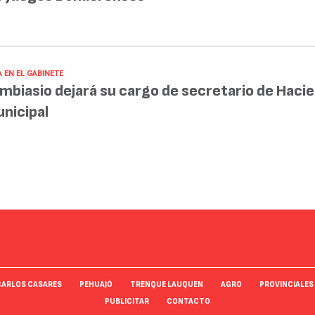
 EN EL GABINETE
mbiasio dejará su cargo de secretario de Haci
nicipal
CARLOS CASARES
PEHUAJÓ
TRENQUE LAUQUEN
AGRO
PROVINCIALES
PUBLICITAR
CONTACTO