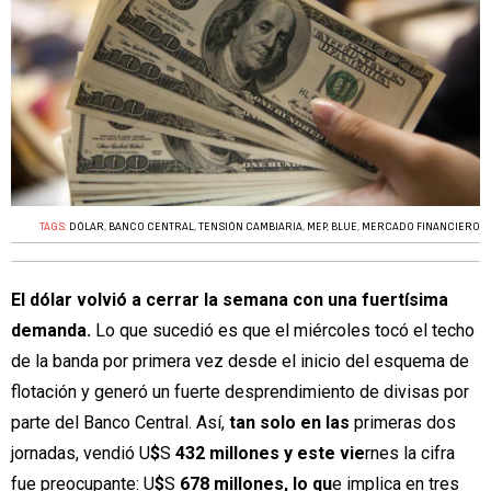
TAGS:
DÓLAR
,
BANCO CENTRAL
,
TENSIÓN CAMBIARIA
,
MEP
,
BLUE
,
MERCADO FINANCIERO
El dólar volvió a cerrar la semana con una fuertísima
demanda.
Lo que sucedió es que el miércoles tocó el techo
de la banda por primera vez desde el inicio del esquema de
flotación y generó un fuerte desprendimiento de divisas por
parte del Banco Central. Así,
tan solo en las
primeras dos
jornadas, vendió U
$
S
432 millones y este vie
rnes la cifra
fue preocupante: U
$
S
678 millones, lo qu
e implica en tres