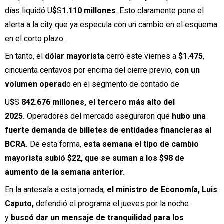
días liquidó U
$
S
1.110 millones
. Esto claramente pone el
alerta a la city que ya especula con un cambio en el esquema
en el corto plazo.
En tanto, el
dólar mayorista
cerró este viernes a
$1.475
,
cincuenta centavos por encima del cierre previo,
con un
volumen operad
o en el segmento de contado de
U
$
S
842.676 millones, el tercero más alto del
2025.
Operadores del mercado aseguraron que
hubo una
fuerte demanda de billetes de entidades financieras al
BCRA.
De esta forma,
esta semana el tipo de cambio
mayorista subió $22, que se suman a los $98 de
aumento de la semana anterior.
En la antesala a esta jornada,
el ministro de Economía, Luis
Caputo,
defendió el programa el jueves por la noche
y
buscó dar un mensaje de tranquilidad para los