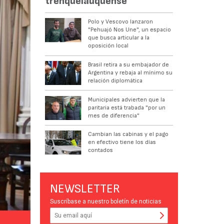
trenquelauquense
Polo y Vescovo lanzaron
"Pehuajó Nos Une", un espacio
que busca articular a la
oposición local
Brasil retira a su embajador de
Argentina y rebaja al mínimo su
relación diplomática
Municipales advierten que la
paritaria está trabada "por un
mes de diferencia"
Cambian las cabinas y el pago
en efectivo tiene los días
contados
NEWSLETTER
Suscríbase a nuestro boletín de noticias
APOYO. Un pasaje del acto en el Palacio Municipal de Bragado.