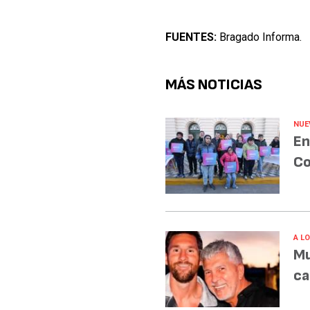
FUENTES:
Bragado Informa.
MÁS NOTICIAS
NUE
En
Co
A L
Mu
ca