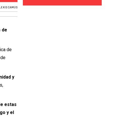
LEXIS CAMÚS
 de
ica de
 de
nidad y
s,
de estas
go y el