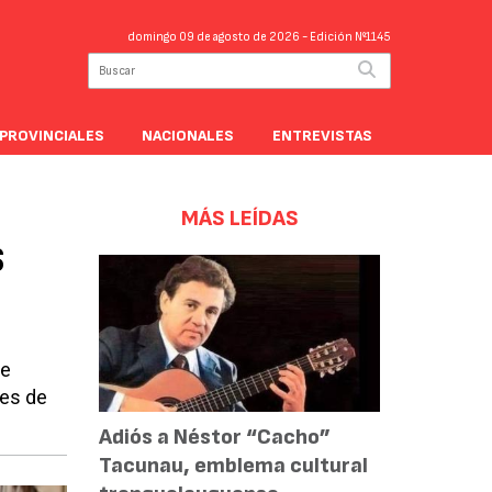
domingo 09 de agosto de 2026
- Edición Nº1145
PROVINCIALES
NACIONALES
ENTREVISTAS
MÁS LEÍDAS
s
de
tes de
Adiós a Néstor “Cacho”
Tacunau, emblema cultural