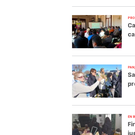
PRO
Ca
ca
PAN
Sa
pr
EN 
Fi
ju