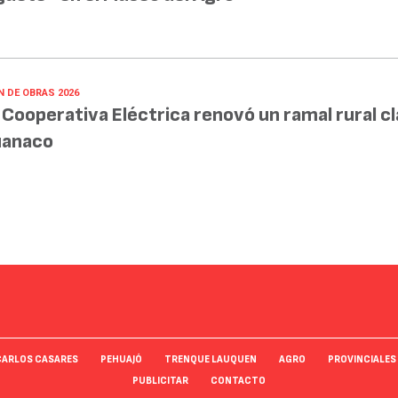
N DE OBRAS 2026
 Cooperativa Eléctrica renovó un ramal rural c
anaco
CARLOS CASARES
PEHUAJÓ
TRENQUE LAUQUEN
AGRO
PROVINCIALES
PUBLICITAR
CONTACTO