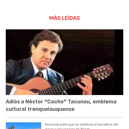
MÁS LEÍDAS
Adiós a Néstor “Cacho” Tacunau, emblema
cultural trenquelauquense
Recoulat pidió que se restituya el beneficio del