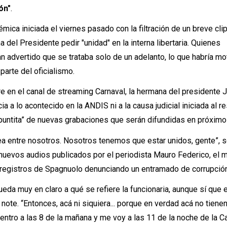
ón"
.
mica iniciada el viernes pasado con la filtración de un breve clip
del Presidente pedir "unidad" en la interna libertaria. Quienes
an advertido que se trataba solo de un adelanto, lo que habría m
 parte del oficialismo.
re en el canal de streaming Carnaval, la hermana del presidente J
ia a lo acontecido en la ANDIS ni a la causa judicial iniciada al r
 puntita” de nuevas grabaciones que serán difundidas en próximo
ea entre nosotros. Nosotros tenemos que estar unidos, gente”, 
 nuevos audios publicados por el periodista Mauro Federico, el
 registros de Spagnuolo denunciando un entramado de corrupció
eda muy en claro a qué se refiere la funcionaria, aunque sí que 
 note. “Entonces, acá ni siquiera... porque en verdad acá no tiene
 entro a las 8 de la mañana y me voy a las 11 de la noche de la C