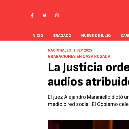
INICIO
BRAGADO
NUEVE DE JULIO
CAR
NACIONALES | 1 SEP 2025
GRABACIONES EN CASA ROSADA
La Justicia ord
audios atribuid
El juez Alejandro Maraniello dictó u
medio o red social. El Gobierno celebr