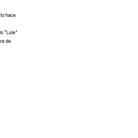
olo hace
o “Lule”
ara de