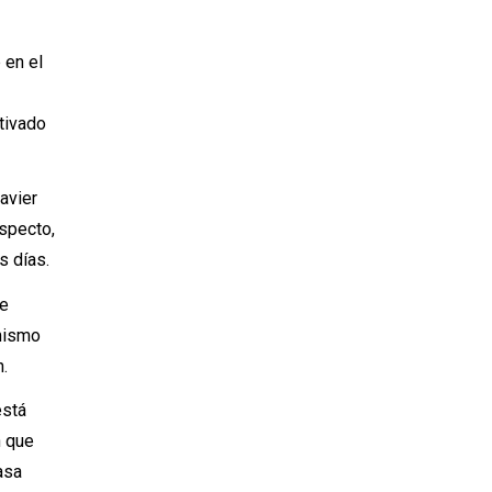
 en el
otivado
avier
especto,
s días.
se
 mismo
n.
está
n que
asa