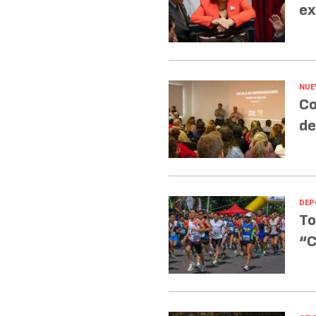
ex
NUE
Co
de
DEP
To
“C