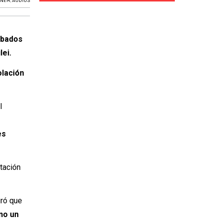
ENEM
,
AUDIOS
rabados
lei.
olación
l
es
itación
uró que
 no un