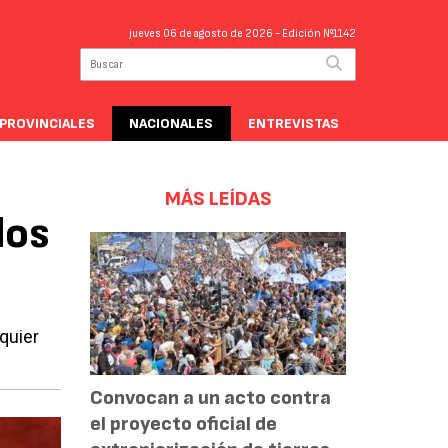
jueves 06 de agosto de 2026
- Edición Nº1142
PROVINCIALES
NACIONALES
ENTREVISTAS
MÁS LEÍDAS
los
lquier
Convocan a un acto contra
el proyecto oficial de