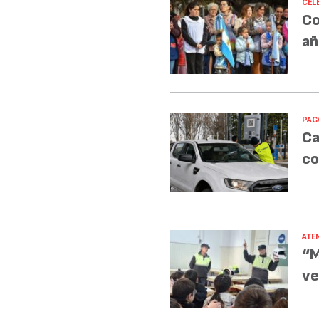
CEL
Co
añ
PAG
Ca
co
ATE
“M
ve