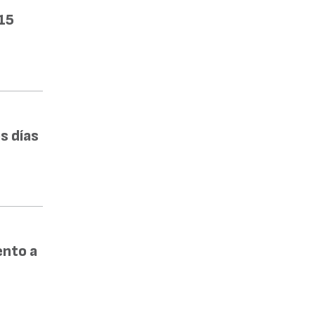
15
s días
ento a