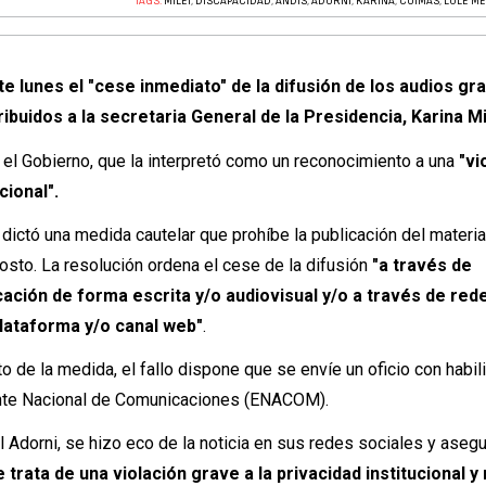
TAGS:
MILEI
,
DISCAPACIDAD
,
ANDIS
,
ADORNI
,
KARINA
,
COIMAS
,
LULE M
te lunes el "cese inmediato" de la difusión de los audios g
ibuidos a la secretaria General de la Presidencia, Karina Mi
 el Gobierno, que la interpretó como un reconocimiento a una
"vi
cional".
dictó una medida cautelar que prohíbe la publicación del materia
sto. La resolución ordena el cese de la difusión
"a través de
ación de forma escrita y/o audiovisual y/o a través de red
plataforma y/o canal web"
.
o de la medida, el fallo dispone que se envíe un oficio con habil
 Ente Nacional de Comunicaciones (ENACOM).
l Adorni, se hizo eco de la noticia en sus redes sociales y aseg
trata de una violación grave a la privacidad institucional y