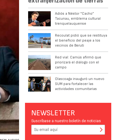
extranjerización de tierras
Adiós a Néstor “Cacho”
Tacunau, emblema cultural
trenquelauquense
Recoulat pidió que se restituya
el beneficio del peaje a los
vecinos de Beruti
Red vial: Camús afirmó que
priorizará el diálogo con el
campo
Olascoaga inauguró un nuevo
SUM para fortalecer las
actividades comunitarias
NEWSLETTER
Suscríbase a nuestro boletín de noticias