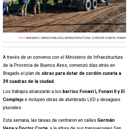
TAGS:
BRAGADO
,
OBRAS PÚBLICAS
,
INFRAESTRUCTURA
,
CORDÓN CUNETA
,
FONAVI
A través de un convenio con el Ministerio de Infraestructura
de la Provincia de Buenos Aires, comenzó días atrás en
Bragado el plan de
obras para dotar de cordón cuneta a
39 cuadras de la ciudad.
Los trabajos alcanzarán a los
barrios Fonavi I, Fonavi II y El
Complejo
e incluyen obras de alumbrado LED y desagües
pluviales.
Esta semana, las tareas de centraron en calles
Germán
Vega y Doctor Corte
, a la altura de sus transversales San