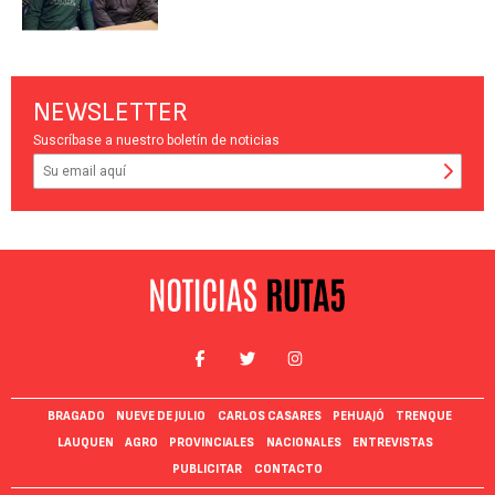
NEWSLETTER
Suscríbase a nuestro boletín de noticias
BRAGADO
NUEVE DE JULIO
CARLOS CASARES
PEHUAJÓ
TRENQUE
LAUQUEN
AGRO
PROVINCIALES
NACIONALES
ENTREVISTAS
PUBLICITAR
CONTACTO