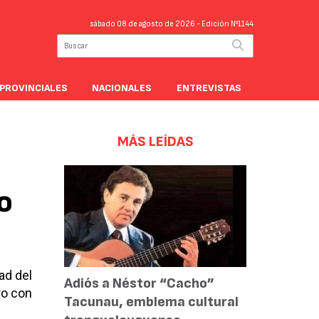
sábado 08 de agosto de 2026
- Edición Nº1144
PROVINCIALES
NACIONALES
ENTREVISTAS
MÁS LEÍDAS
o
ad del
Adiós a Néstor “Cacho”
ro con
Tacunau, emblema cultural