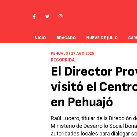
INICIO
BRAGADO
NUEVE DE JULIO
CAR
PEHUAJÓ | 27 AGO 2025
RECORRIDA
El Director Pro
visitó el Centr
en Pehuajó
Raúl Lucero, titular de la Direcci
Ministerio de Desarrollo Social bon
autoridades locales para dialogar s