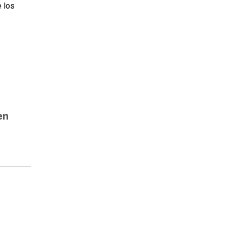
e los
en