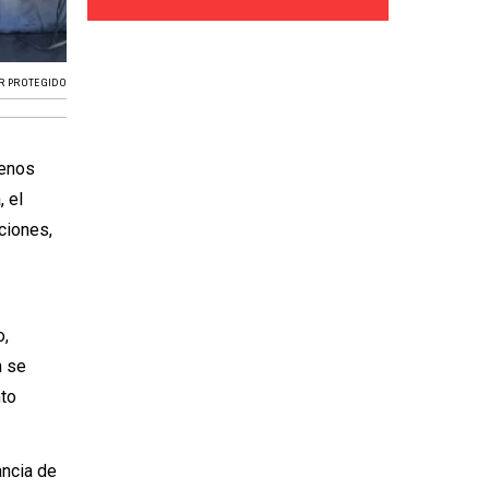
R PROTEGIDO
uenos
, el
uciones,
o,
n se
nto
ancia de