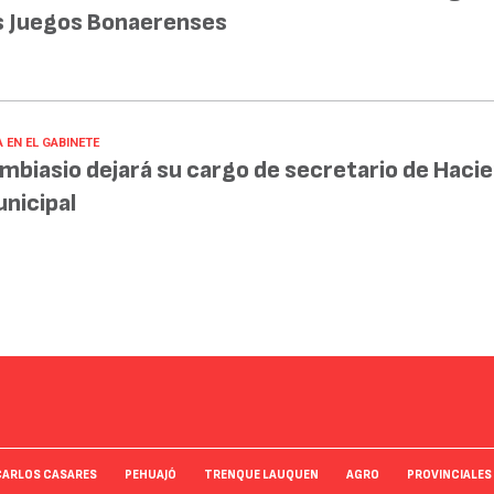
s Juegos Bonaerenses
 EN EL GABINETE
mbiasio dejará su cargo de secretario de Haci
nicipal
CARLOS CASARES
PEHUAJÓ
TRENQUE LAUQUEN
AGRO
PROVINCIALES