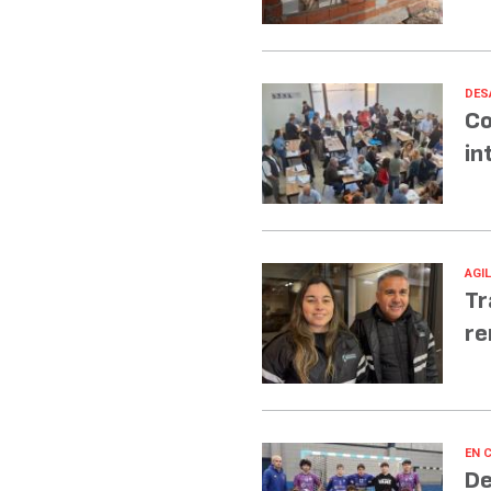
DES
Co
in
AGI
Tr
re
EN 
De