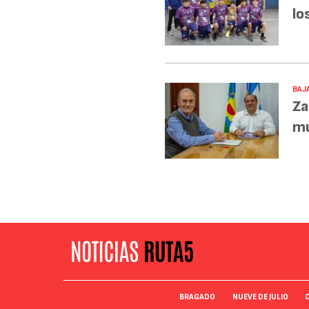
lo
BAJA
Za
mu
BRAGADO
NUEVE DE JULIO