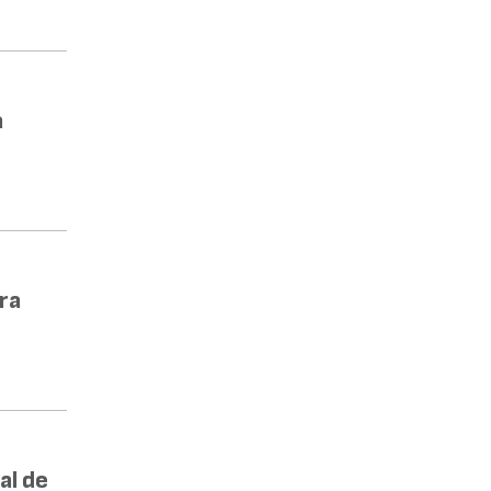
a
ra
al de