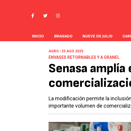
INICIO
BRAGADO
NUEVE DE JULIO
CAR
AGRO | 25 AGO 2025
ENVASES RETORNABLES Y A GRANEL
Senasa amplía e
comercializació
La modificación permite la inclusi
importante volumen de comercializa