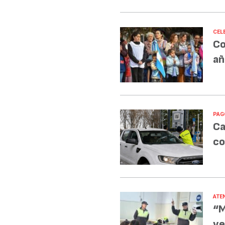
CEL
Co
añ
PAG
Ca
co
ATE
“M
ve