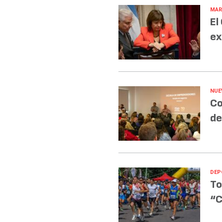
MAR
El
ex
NUE
Co
de
DEP
To
“C