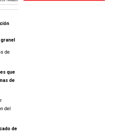
S DE TRABAJO
ución
 granel
os de
ses que
emas de
r
ón del
icado de