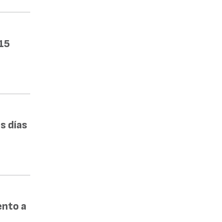
15
s días
ento a