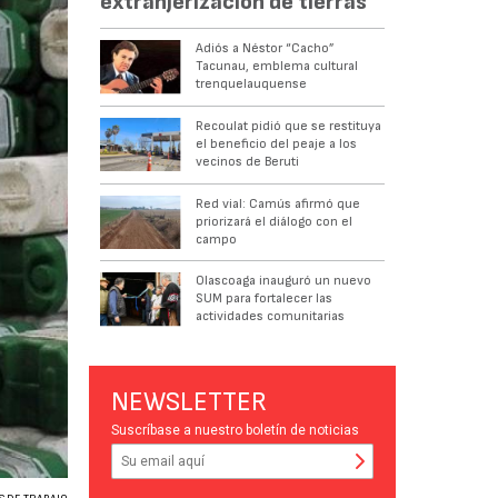
extranjerización de tierras
Adiós a Néstor “Cacho”
Tacunau, emblema cultural
trenquelauquense
Recoulat pidió que se restituya
el beneficio del peaje a los
vecinos de Beruti
Red vial: Camús afirmó que
priorizará el diálogo con el
campo
Olascoaga inauguró un nuevo
SUM para fortalecer las
actividades comunitarias
NEWSLETTER
Suscríbase a nuestro boletín de noticias