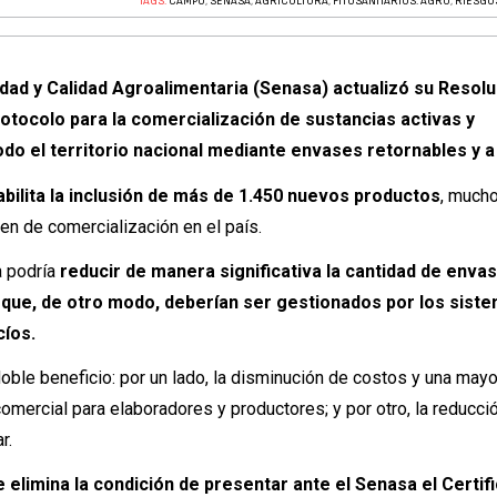
TAGS:
CAMPO
,
SENASA
,
AGRICULTURA
,
FITOSANITARIOS. AGRO
,
RIESGO
idad y Calidad Agroalimentaria (Senasa) actualizó su Resol
otocolo para la comercialización de sustancias activas y
do el territorio nacional mediante envases retornables y a
bilita la inclusión de más de 1.450 nuevos productos
, much
en de comercialización en el país.
a podría
reducir de manera significativa la cantidad de enva
que, de otro modo, deberían ser gestionados por los sist
cíos.
oble beneficio: por un lado, la disminución de costos y una mayo
 comercial para elaboradores y productores; y por otro, la reducci
r.
e elimina la condición de presentar ante el Senasa el Certif