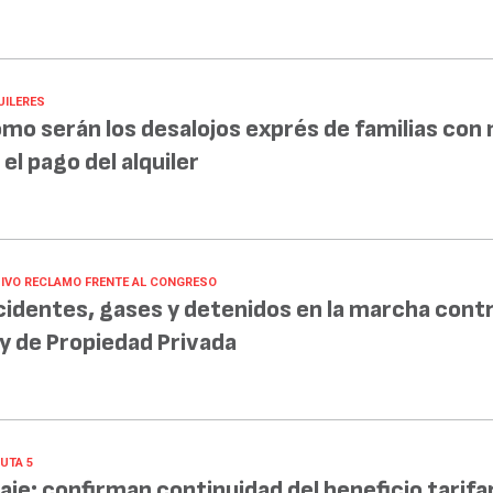
UILERES
mo serán los desalojos exprés de familias con
 el pago del alquiler
IVO RECLAMO FRENTE AL CONGRESO
cidentes, gases y detenidos en la marcha contr
y de Propiedad Privada
UTA 5
aje: confirman continuidad del beneficio tarifa