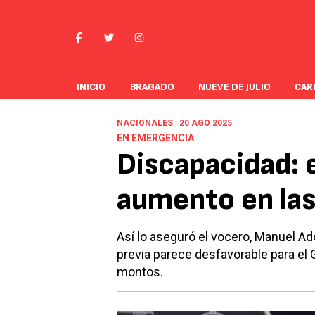
INICIO
BRAGADO
NUEVE DE JULIO
CAR
NACIONALES | 20 AGO 2025
EN EMERGENCIA
Discapacidad: 
aumento en las
Así lo aseguró el vocero, Manuel Ad
previa parece desfavorable para el 
montos.