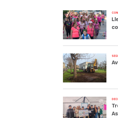
CON
Ll
co
SEG
Av
DECI
Tr
As