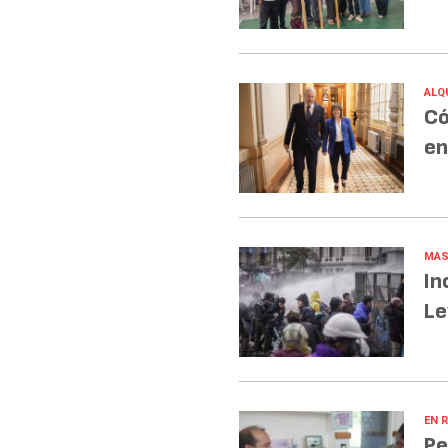
ALQ
Có
en
MAS
In
Le
EN R
Pe