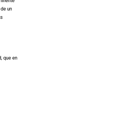
minente
 de un
as
d, que en