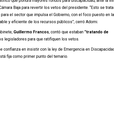
ratificó que pondrá mayores fondos para discapacidad, ante la in
Cámara Baja para revertir los vetos del presidente. “Esto se trata
para el sector que impulsa el Gobierno, con el foco puesto en l
ble y eficiente de los recursos públicos”, cerró Adorni.
abinete,
Guillermo Francos
, contó que estaban
"tratando de
los legisladores para que ratifiquen los vetos.
ne confianza en insistir con la ley de Emergencia en Discapacida
stá fija como primer punto del temario.