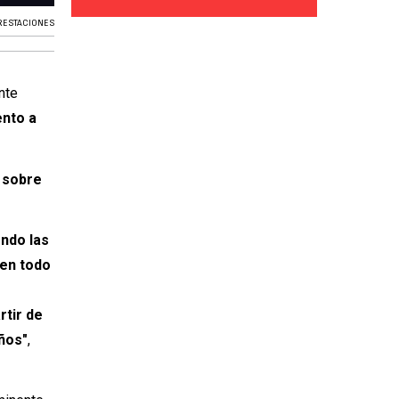
RESTACIONES
nte
ento a
 sobre
endo las
 en todo
rtir de
años"
,