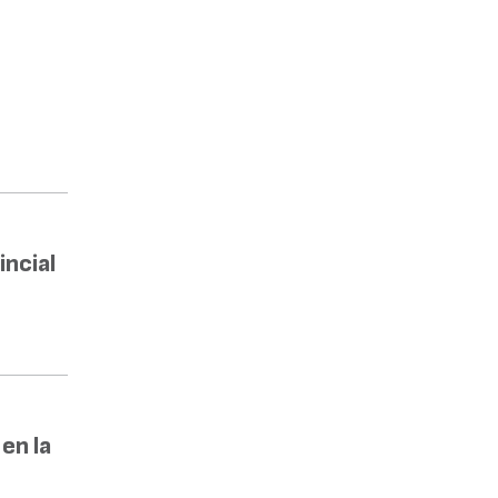
incial
en la