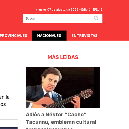
viernes 07 de agosto de 2026
- Edición Nº1143
PROVINCIALES
NACIONALES
ENTREVISTAS
MÁS LEÍDAS
en la
los
Adiós a Néstor “Cacho”
Tacunau, emblema cultural