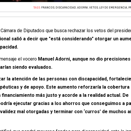
TAGS:
FRANCOS
,
DISCAPACIDAD
,
ADORNI
,
VETOS
,
LEY DE EMERGENCIA
,
P
la Cámara de Diputados que busca rechazar los vetos del preside
ional salió a decir que "está considerando" otorgar un aum
apacidad.
e mensaje el vocero
Manuel Adorni, aunque no dio precisiones
arían siendo evaluados.
zar la atención de las personas con discapacidad, fortaleci
péuticas y de apoyo. Este aumento reforzaría la cobertura
n financiamiento más justo y acorde a la realidad actual. De
podría ejecutar gracias a los ahorros que conseguimos a pa
invalidez mal otorgadas y terminar con ‘curros’ de muchos 