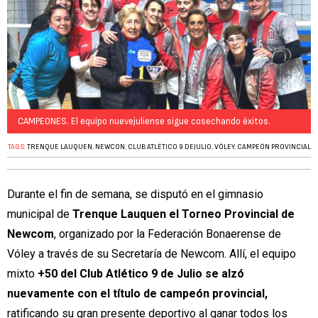
CAMPEONES. El equipo nuevejuliense sigue cosechando éxitos.
TAGS:
TRENQUE LAUQUEN
,
NEWCON
,
CLUB ATLÉTICO 9 DEJULIO
,
VÓLEY
,
CAMPEÓN PROVINCIAL
Durante el fin de semana, se disputó en el gimnasio
municipal de
Trenque Lauquen el Torneo Provincial de
Newcom
, organizado por la Federación Bonaerense de
Vóley a través de su Secretaría de Newcom. Allí, el equipo
mixto
+50 del Club Atlético 9 de Julio se alzó
nuevamente con el título de campeón provincial,
ratificando su gran presente deportivo al ganar todos los