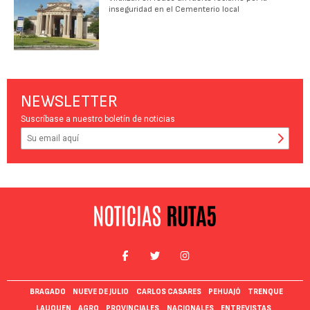
inseguridad en el Cementerio local
NEWSLETTER
Suscríbase a nuestro boletín de noticias
BRAGADO
NUEVE DE JULIO
CARLOS CASARES
PEHUAJÓ
TRENQUE
LAUQUEN
AGRO
PROVINCIALES
NACIONALES
ENTREVISTAS