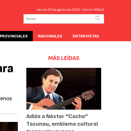
viernes 07 de agosto de 2026
- Edición Nº1143
PROVINCIALES
NACIONALES
ENTREVISTAS
MÁS LEÍDAS
ara
Buenos
Adiós a Néstor “Cacho”
Tacunau, emblema cultural