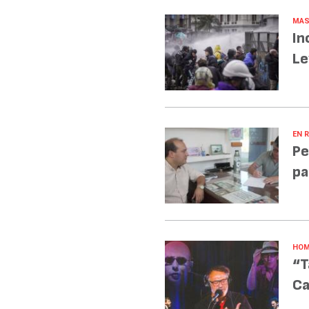
MAS
In
Le
EN R
Pe
pa
HOM
“T
Ca