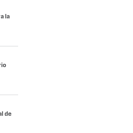
a la
rio
l de