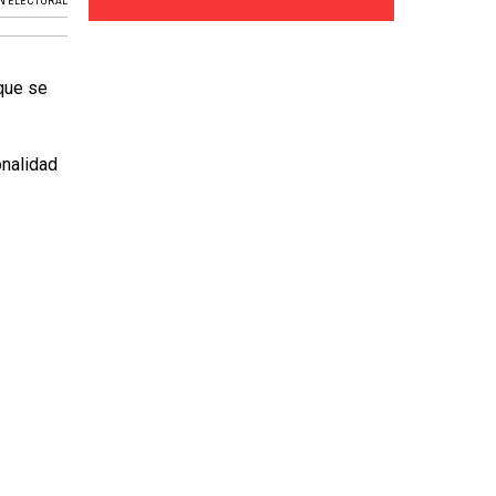
N ELECTORAL
 que se
onalidad