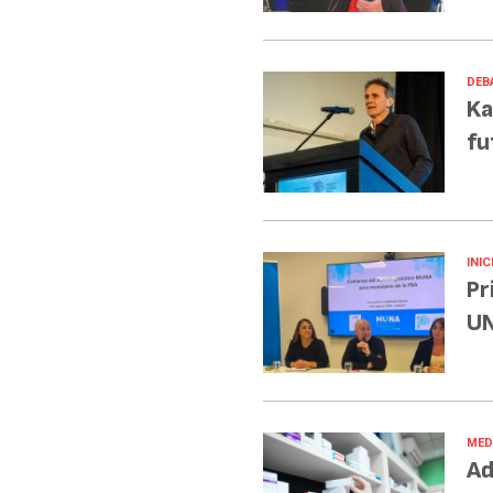
DEB
Ka
fu
INIC
Pr
UN
MED
Ad