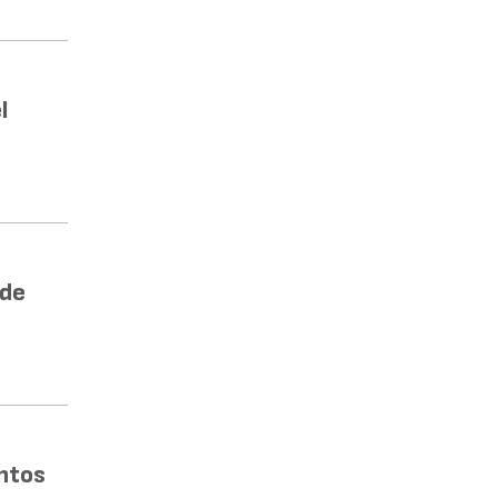
l
 de
ntos