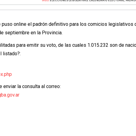
TAGS:
ELECCIONES LEGISLATIVAS
,
CALENDARIO ELECTORAL
,
PADRÓ
 puso online el padrón definitivo para los comicios legislativos
de septiembre en la Provincia.
itadas para emitir su voto, de las cuales 1.015.232 son de naci
l listado?:
ex.php
 enviar la consulta al correo:
gba.gov.ar