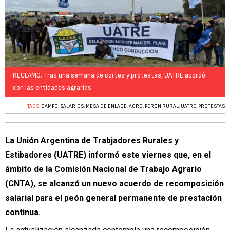
RECLAMO. Tras una semana de cortes y protestas, UATRE acordó
con las entidades agrarias.
TAGS:
CAMPO
,
SALARIOS
,
MESA DE ENLACE
,
AGRO
,
PERÓN RURAL
,
UATRE
,
PROTESTAS
La Unión Argentina de Trabjadores Rurales y
Estibadores (UATRE) informó este viernes que, en el
ámbito de la Comisión Nacional de Trabajo Agrario
(CNTA), se alcanzó un nuevo acuerdo de recomposición
salarial para el peón general permanente de prestación
continua.