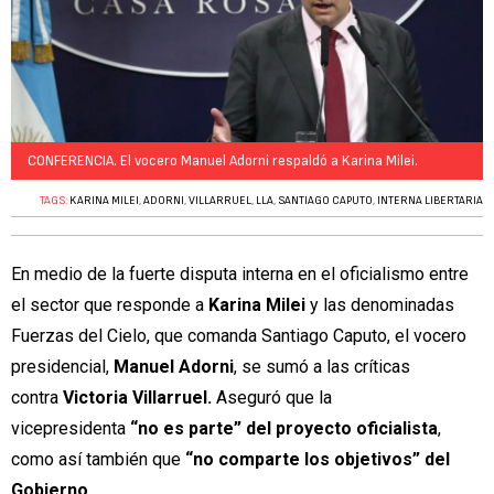
CONFERENCIA. El vocero Manuel Adorni respaldó a Karina Milei.
TAGS:
KARINA MILEI
,
ADORNI
,
VILLARRUEL
,
LLA
,
SANTIAGO CAPUTO
,
INTERNA LIBERTARIA
En medio de la fuerte disputa interna en el oficialismo entre
el sector que responde a
Karina Milei
y las denominadas
Fuerzas del Cielo, que comanda Santiago Caputo, el vocero
presidencial,
Manuel Adorni
, se sumó a las críticas
contra
Victoria Villarruel.
Aseguró que la
vicepresidenta
“no es parte” del proyecto oficialista
,
como así también que
“no comparte los objetivos” del
Gobierno.