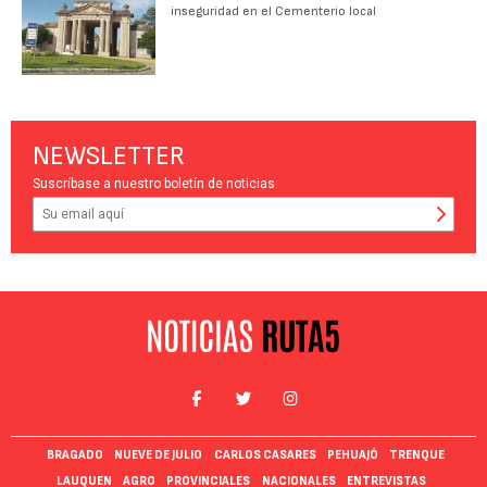
inseguridad en el Cementerio local
NEWSLETTER
Suscríbase a nuestro boletín de noticias
BRAGADO
NUEVE DE JULIO
CARLOS CASARES
PEHUAJÓ
TRENQUE
LAUQUEN
AGRO
PROVINCIALES
NACIONALES
ENTREVISTAS