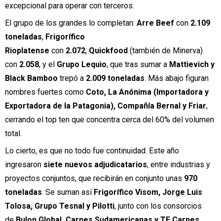
excepcional para operar con terceros.
El grupo de los grandes lo completan:
Arre Beef
con
2.109
toneladas
,
Frigorífico
Rioplatense
con
2.072
,
Quickfood
(también de Minerva)
con
2.058
, y el
Grupo Lequio
, que tras sumar a
Mattievich y
Black Bamboo
trepó a
2.009 toneladas
. Más abajo figuran
nombres fuertes como
Coto, La Anónima (Importadora y
Exportadora de la Patagonia), Compañía Bernal y Friar
,
cerrando el top ten que concentra cerca del 60% del volumen
total.
Lo cierto, es que no todo fue continuidad. Este año
ingresaron
siete nuevos adjudicatarios
, entre industrias y
proyectos conjuntos, que recibirán en conjunto unas
970
toneladas
. Se suman así
Frigorífico Visom, Jorge Luis
Tolosa, Grupo Tesnal y Pilotti
, junto con los consorcios
de
Bulon Global, Carnes Sudamericanas y TF Carnes
.