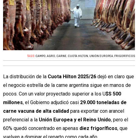
TAGS:
CAMPO
,
AGRO
,
CARNE
,
CUOTA HILTON
,
UNIÓN EUROPEA
,
FRIGORÍFICOS
La distribución de la
Cuota Hilton 2025/26
dejó en claro que
el negocio estrella de la carne argentina sigue en manos de
pocos. Con un valor proyectado superior a los U
$S 500
millones
, el Gobierno adjudicó casi
29.000 toneladas de
carne vacuna de alta calidad
para exportar con arancel
preferencial a la
Unión Europea y el Reino Unido
, pero el
60% quedó concentrado en apenas
diez frigoríficos
, que
vuelven a dominar el reparto como cada año.