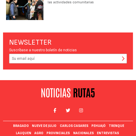
las actividades comunitarias
NEWSLETTER
Suscríbase a nuestro boletín de noticias
BRAGADO
NUEVE DE JULIO
CARLOS CASARES
PEHUAJÓ
TRENQUE
LAUQUEN
AGRO
PROVINCIALES
NACIONALES
ENTREVISTAS