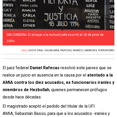
SIN CONDENA. El ataque a la mutual judía ocurrió el 18 de junio de
1994.
TAGS:
JUICIO ORAL
,
CAUSA AMIA
,
RAFECAS
,
IRANÍES
,
LIBANESES
,
TERRORISMO
El juez federal
Daniel Rafecas
resolvió este jueves que se
realice un juicio en ausencia en la causa por el
atentado a la
AMIA contra los diez acusados, ex funcionarios iraníes y
miembros de Hezbollah
, quienes permanecen prófugos
desde hace décadas.
El magistrado aceptó el pedido del titular de la UFI
AMIA, Sebastián Basso, para que a los acusados -iraníes y