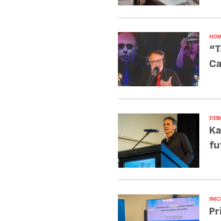
HOM
“T
Ca
DEB
Ka
fu
INIC
Pr