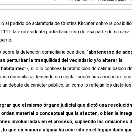
TAGS:
JUSTICIA
,
VIALIDAD
,
CRISTINA KIRCHNER
,
JORGE GO
ó al pedido de aclaratoria de Cristina Kirchner sobre la posibili
é 1111: la expresidenta podrá hacer uso de esa parte de su casa,
barrio.
do sobre la detención domiciliaria que dice:
“abstenerse de ado
perturbar la tranquilidad del vecindario y/o alterar la
 habitantes”-,
si ello conlleva la prohibición de salir al balcón de
isión domiciliaria, teniendo en cuenta -según sus abogados- qu
 un debate de carácter público, tal como lo reflejan los distint
ograr que el mismo órgano judicial que dictó una resolució
 orden material o conceptual que la afecten, o bien la integ
ones involucradas en el proceso, supliendo las omisiones 
 lo que en manera alguna ha ocurrido en el legajo dado que