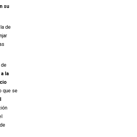
n su
 la de
njar
as
a de
 a la
acio
o que se
l
ción
el
 de