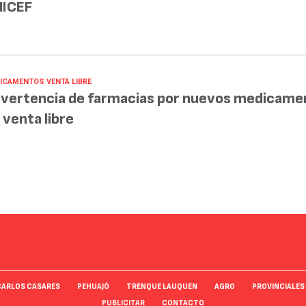
ICEF
ICAMENTOS VENTA LIBRE
vertencia de farmacias por nuevos medicame
 venta libre
CARLOS CASARES
PEHUAJÓ
TRENQUE LAUQUEN
AGRO
PROVINCIALES
PUBLICITAR
CONTACTO