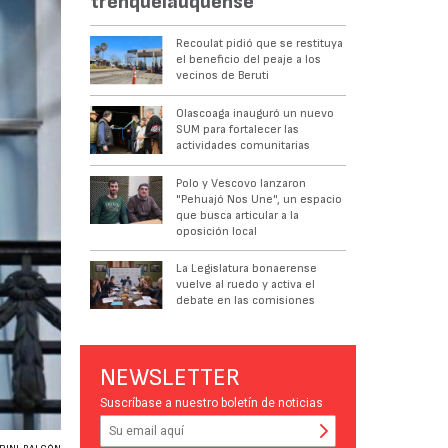
trenquelauquense
Recoulat pidió que se restituya
el beneficio del peaje a los
vecinos de Beruti
Olascoaga inauguró un nuevo
SUM para fortalecer las
actividades comunitarias
Polo y Vescovo lanzaron
"Pehuajó Nos Une", un espacio
que busca articular a la
oposición local
La Legislatura bonaerense
vuelve al ruedo y activa el
debate en las comisiones
NEWSLETTER
Suscríbase a nuestro boletín de noticias