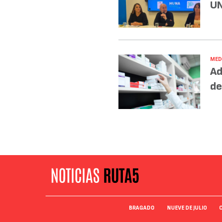
UN
MED
Ad
de
BRAGADO
NUEVE DE JULIO