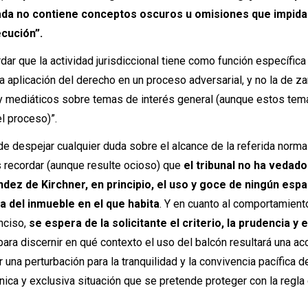
ada no contiene conceptos oscuros u omisiones que impida
cución”.
ar que la actividad jurisdiccional tiene como función específica
a aplicación del derecho en un proceso adversarial, y no la de za
y mediáticos sobre temas de interés general (aunque estos tem
el proceso)”.
n de despejar cualquier duda sobre el alcance de la referida norm
recordar (aunque resulte ocioso) que
el tribunal no ha vedado
ández de Kirchner, en principio, el uso y goce de ningún esp
ra del inmueble en el que habita
. Y en cuanto al comportamient
inciso,
se espera de la solicitante el criterio, la prudencia y e
para discernir en qué contexto el uso del balcón resultará una ac
 una perturbación para la tranquilidad y la convivencia pacífica d
nica y exclusiva situación que se pretende proteger con la regla