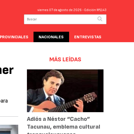
viernes 07 de agosto de 2026
- Edición Nº1143
PROVINCIALES
NACIONALES
ENTREVISTAS
MÁS LEÍDAS
ner
para
Adiós a Néstor “Cacho”
Tacunau, emblema cultural