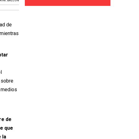
RINI
,
BALCÓN
dad de
 mientras
ptar
l
e sobre
os medios
n
re de
de que
 la