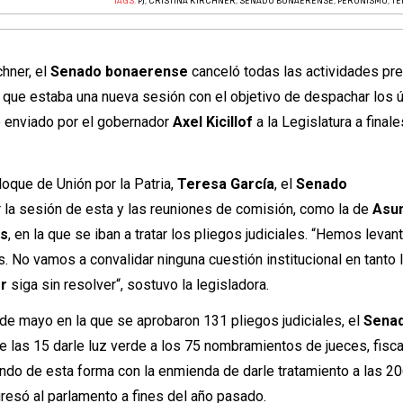
TAGS:
PJ
,
CRISTINA KIRCHNER
,
SENADO BONAERENSE
,
PERONISMO
,
TE
chner, el
Senado bonaerense
canceló todas las actividades pr
s que estaba una nueva sesión con el objetivo de despachar los 
e enviado por el gobernador
Axel Kicillof
a la Legislatura a finale
loque de Unión por la Patria,
Teresa García
, el
Senado
 la sesión de esta y las reuniones de comisión, como la de
Asu
os
, en la que se iban a tratar los pliegos judiciales. “Hemos levan
. No vamos a convalidar ninguna cuestión institucional en tanto 
er
siga sin resolver“, sostuvo la legisladora.
de mayo en la que se aprobaron 131 pliegos judiciales, el
Sena
 las 15 darle luz verde a los 75 nombramientos de jueces, fisca
ndo de esta forma con la enmienda de darle tratamiento a las 2
gresó al parlamento a fines del año pasado.