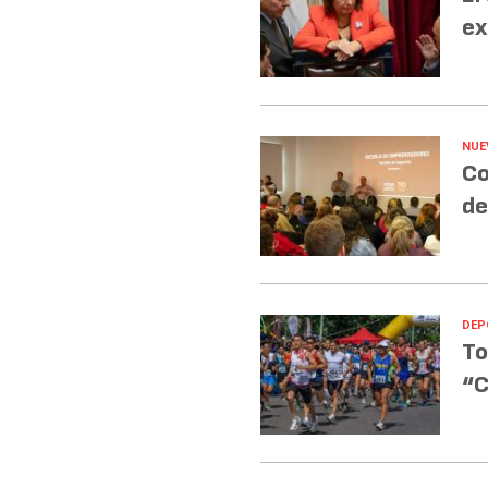
ex
NUE
Co
de
DEP
To
“C