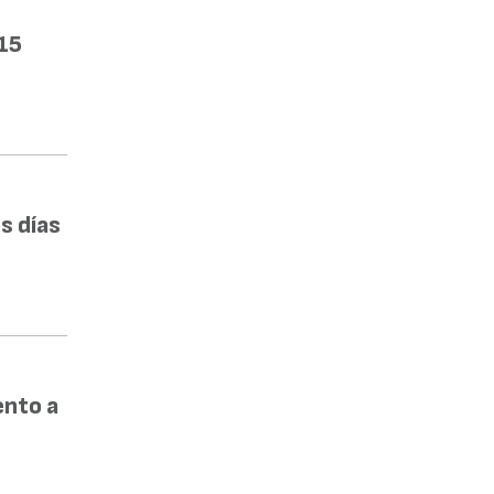
15
s días
ento a