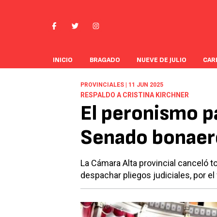
INICIO
BRAGADO
NUEVE DE JULIO
CAR
PROVINCIALES | 11 JUN 2025
RESPALDO A CRISTINA KIRCHNER
El peronismo pa
Senado bonaer
La Cámara Alta provincial canceló to
despachar pliegos judiciales, por el 