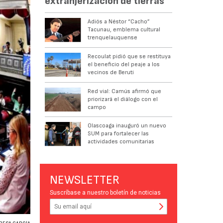
extranjerización de tierras
Adiós a Néstor “Cacho”
Tacunau, emblema cultural
trenquelauquense
Recoulat pidió que se restituya
el beneficio del peaje a los
vecinos de Beruti
Red vial: Camús afirmó que
priorizará el diálogo con el
campo
Olascoaga inauguró un nuevo
SUM para fortalecer las
actividades comunitarias
NEWSLETTER
Suscríbase a nuestro boletín de noticias