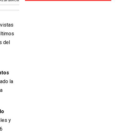
RESA GARCÍA
evistas
últimos
s del
ntos
tado la
la
do
les y
06