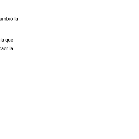
cambió la
nía que
caer la