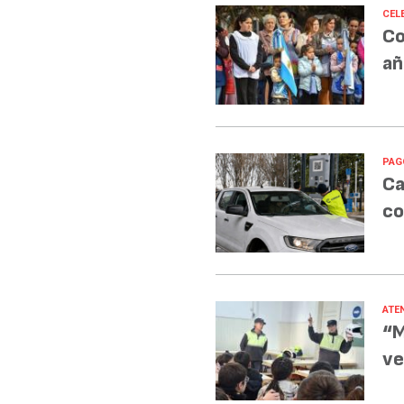
CEL
Co
añ
PAG
Ca
co
ATE
“M
ve