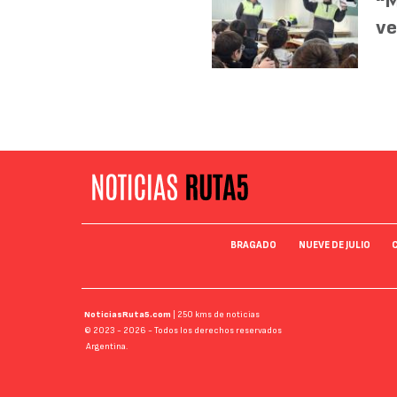
“M
ve
BRAGADO
NUEVE DE JULIO
NoticiasRuta5.com
| 250 kms de noticias
© 2023 - 2026 - Todos los derechos reservados
Argentina.