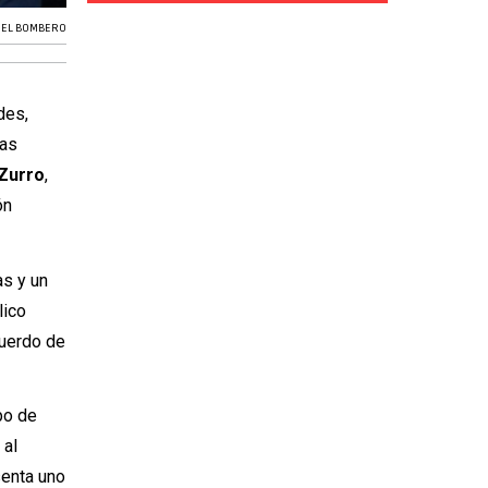
DEL BOMBERO
des,
las
 Zurro
,
ón
as y un
lico
cuerdo de
po de
 al
senta uno