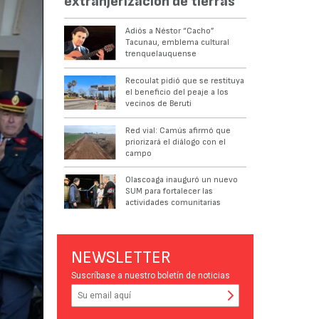
extranjerización de tierras
Adiós a Néstor “Cacho”
Tacunau, emblema cultural
trenquelauquense
Recoulat pidió que se restituya
el beneficio del peaje a los
vecinos de Beruti
Red vial: Camús afirmó que
priorizará el diálogo con el
campo
Olascoaga inauguró un nuevo
SUM para fortalecer las
actividades comunitarias
NEWSLETTER
Suscríbase a nuestro boletín de noticias