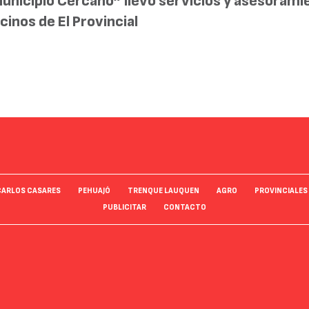
unicipio Cercano” llevó servicios y asesorami
cinos de El Provincial
CARLOS CASARES
PEHUAJÓ
TRENQUE LAUQUEN
AGRO
PROVINCIALES
PUBLICITAR
CONTACTO