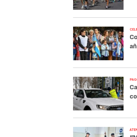
CEL
Co
añ
PAG
Ca
co
ATE