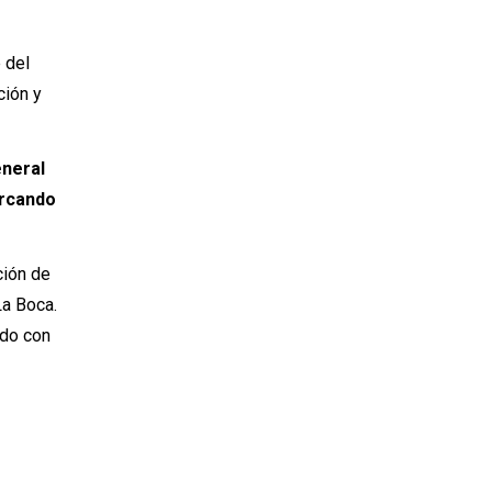
e del
ción y
eneral
arcando
ción de
La Boca.
ado con