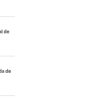
l de
da de