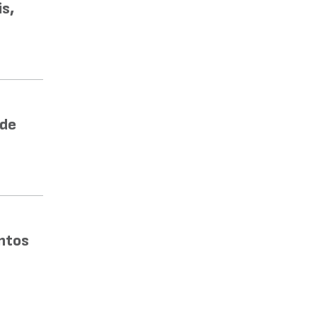
s,
 de
ntos