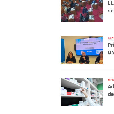
LL
se
INIC
Pr
UN
MED
Ad
de