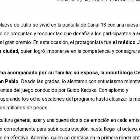
TAGS:
NUEVE DE JULIO
,
JUAN JOSÉ BELLONI
,
LOS 8 ESCALO
ueve de Julio se vivió en la pantalla de Canal 13 con una nueva 
lo de preguntas y respuestas que desafía a los participantes a 
l gran premio. En esta ocasión, el protagonista fue
el médico 
a ciudad,
quien logró imponerse en la competencia y consagrar
rama acompañado por su familia: su esposa, la odontóloga C
an Pablo.
Desde las gradas, lo alentaron con entusiasmo mientra
guntas del juego conducido por Guido Kaczka. Con aplomo y
superando los ocho escalones del programa hasta alcanzar la me
dos millones de pesos.
ultura general, azar y una buena dosis de emoción en cada emis
 correctamente para subir cada escalón, hasta llegar al octavo,
o en efectivo. Además, quien se destaca en la primera ronda obt