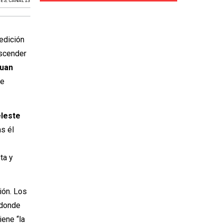
NES
,
CANAL 13
edición
ascender
Juan
se
eleste
s él
ta y
ión. Los
 donde
iene “la