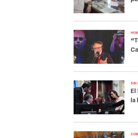
HOM
“T
Ca
SIN
El
la
CON