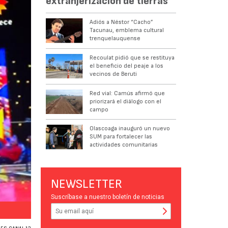
extranjerización de tierras
Adiós a Néstor “Cacho”
Tacunau, emblema cultural
trenquelauquense
Recoulat pidió que se restituya
el beneficio del peaje a los
vecinos de Beruti
Red vial: Camús afirmó que
priorizará el diálogo con el
campo
Olascoaga inauguró un nuevo
SUM para fortalecer las
actividades comunitarias
NEWSLETTER
Suscríbase a nuestro boletín de noticias
PREMIADO. El doctor Belloni se destacó en la TV.