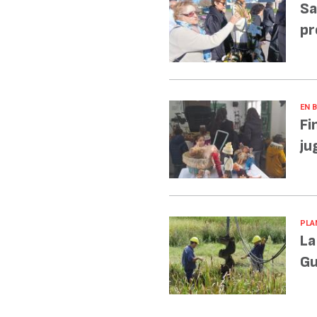
Sa
pr
EN 
Fi
ju
PLA
La
Gu