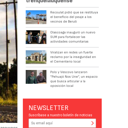
trenquelauquense
Recoulat pidió que se restituya
el beneficio del peaje a los
vecinos de Beruti
Olascoaga inauguró un nuevo
SUM para fortalecer las
actividades comunitarias
Viralizan en redes un fuerte
reclamo por la inseguridad en
el Cementerio local
Polo y Vescovo lanzaron
"Pehuajó Nos Une", un espacio
que busca articular a la
oposición local
NEWSLETTER
Suscríbase a nuestro boletín de noticias