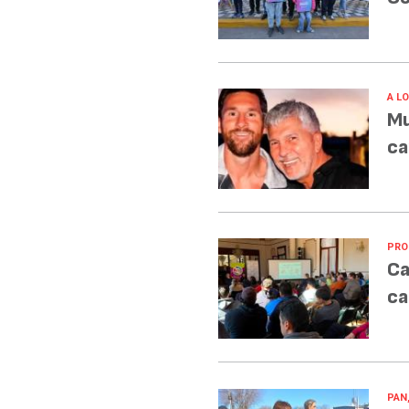
A L
Mu
ca
PRO
Ca
ca
PAN