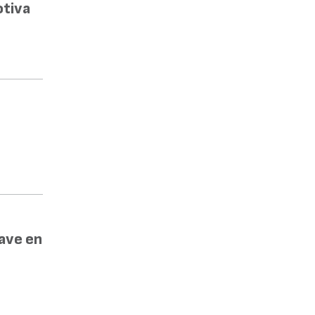
otiva
lave en