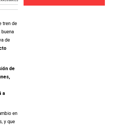
ERROVIARIOS
e tren de
a buena
va de
cto
sión de
unes,
á a
cambio en
s, y que