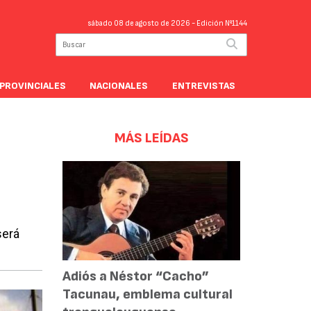
sábado 08 de agosto de 2026
- Edición Nº1144
PROVINCIALES
NACIONALES
ENTREVISTAS
MÁS LEÍDAS
será
Adiós a Néstor “Cacho”
Tacunau, emblema cultural