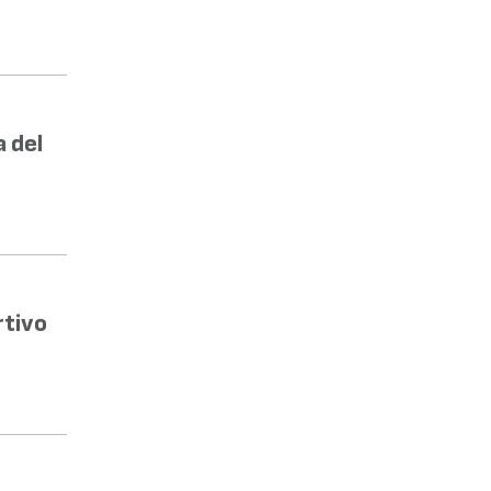
a del
rtivo