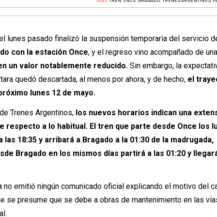
TAGS:
TREN
,
ONCE
,
BRAGADO
,
TRENES ARGENTINOS
,
F
el lunes pasado finalizó la suspensión temporaria del servicio d
do con la estación Once
, y el regreso vino acompañado de un
en un valor notablemente reducido.
Sin embargo, la expectati
rtara quedó descartada, al menos por ahora, y de hecho,
el traye
 próximo lunes 12 de mayo.
l de Trenes Argentinos,
los nuevos horarios indican una exten
e respecto a lo habitual. El tren que parte desde Once los l
a las 18:35 y arribará a Bragado a la 01:30 de la madrugada,
sde Bragado en los mismos días partirá a las 01:20 y llegar
 no emitió ningún comunicado oficial explicando el motivo del 
que se presume que se debe a obras de mantenimiento en las vía
al.