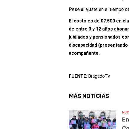
Pese al ajuste en el tiempo d
El costo es de $7.500 en cl
de entre 3 y 12 años abonan
jubilados y pensionados c
discapacidad (presentando DN
acompañante.
FUENTE
: BragadoTV.
MÁS NOTICIAS
NUE
En
Co