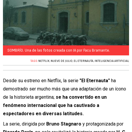
SOMBRÍO. Una de las fotos creada con IA por Facu Bramante.
TAGS:
NETFLIX
,
NUEVE DE JULIO
,
EL ETERNAUTA
,
INTELIGENCIA ARTIFICIAL
Desde su estreno en Netflix, la serie
"El Eternauta"
ha
demostrado ser mucho más que una adaptación de un ícono
de la historieta argentina;
se ha convertido en un
fenómeno internacional que ha cautivado a
espectadores en diversas latitudes.
La serie, dirigida por
Bruno Stagnaro
y protagonizada por