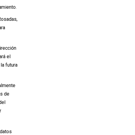
namiento.
 Rosadas,
ara
irección
rá el
la futura
ualmente
as de
del
r
 datos