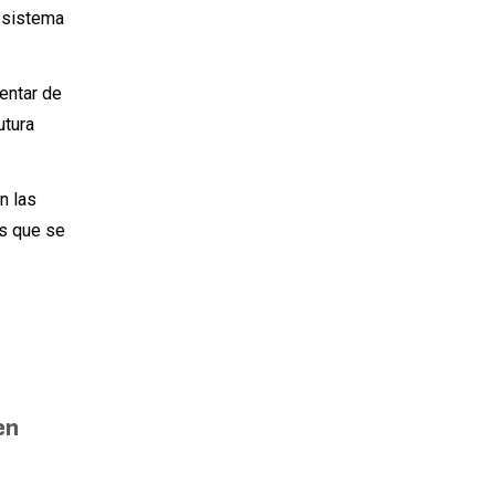
o sistema
entar de
utura
n las
os que se
en