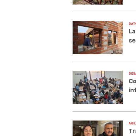
DAT
La
se
DES
Co
in
AGI
Tr