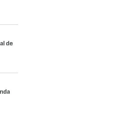
al de
enda