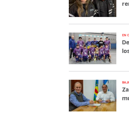
re
EN 
De
lo
BAJA
Za
mu