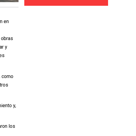
ón en
s obras
ar y
les
rá como
tros
iento y,
aron los