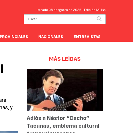
sábado 08 de agosto de 2026
- Edición Nº1144
PROVINCIALES
NACIONALES
ENTREVISTAS
MÁS LEÍDAS
l
ará
mas, y
Adiós a Néstor “Cacho”
Tacunau, emblema cultural