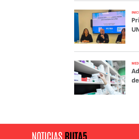
INIC
Pr
UN
MED
Ad
de