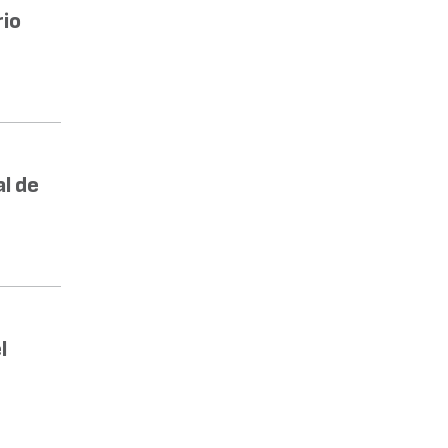
rio
l de
l