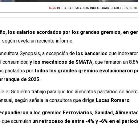
TAGS:
PARITARIAS
,
SALARIOS
,
INDEC
,
TRABAJO
,
SUELDOS
,
PRIME
año, los salarios acordados por los grandes gremios, en gen
, según revela un reciente informe.
consultora Synopsis, a excepción de
los bancarios
que indexaro
 al consumidor,
y los mecánicos
de
SMATA,
que firmaron un 8,8
rios pactados por
todos los grandes gremios evolucionaron p
l arranque de 2025
.
ue el Gobierno trabajó para que los aumentos paritarios se acerc
nsual, según señala la consultora que dirige
Lucas Romero
.
spondieron a los gremios Ferroviarios, Sanidad, Alimentac
)
que acumulan
un retroceso de entre -4% y -6% en el perío