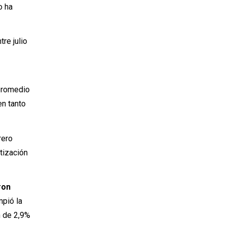
o ha
re julio
 promedio
en tanto
rero
tización
ron
mpió la
n de 2,9%