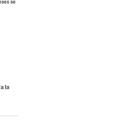
meses se
a la