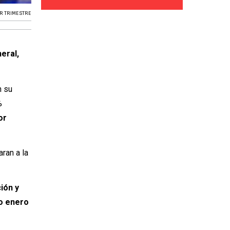
R TRIMESTRE
eral,
n su
%
or
aran a la
ión y
do enero