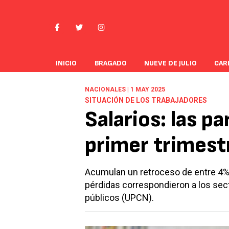
INICIO
BRAGADO
NUEVE DE JULIO
CAR
NACIONALES | 1 MAY 2025
SITUACIÓN DE LOS TRABAJADORES
Salarios: las pa
primer trimestr
Acumulan un retroceso de entre 4%
pérdidas correspondieron a los sect
públicos (UPCN).