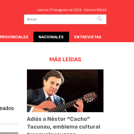
viernes 07 de agosto de 2026
- Edición Nº1143
PROVINCIALES
NACIONALES
ENTREVISTAS
MÁS LEÍDAS
leados
Adiós a Néstor “Cacho”
Tacunau, emblema cultural