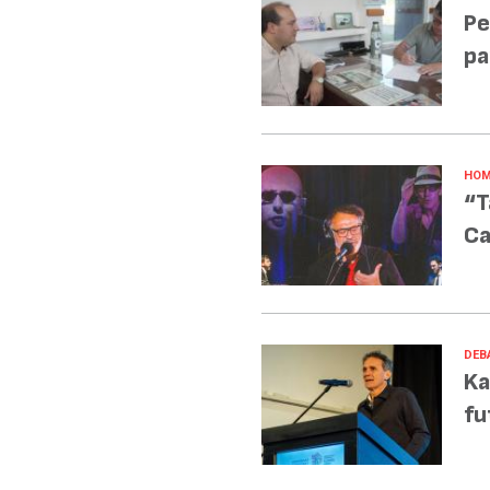
Pe
pa
HOM
“T
Ca
DEB
Ka
fu