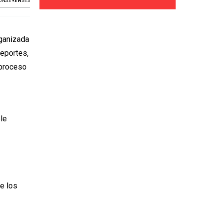
BONAERENSES
rganizada
Deportes,
 proceso
ble
re los