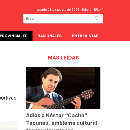
sábado 08 de agosto de 2026
- Edición Nº1144
PROVINCIALES
NACIONALES
ENTREVISTAS
MÁS LEÍDAS
portivas
Adiós a Néstor “Cacho”
Tacunau, emblema cultural