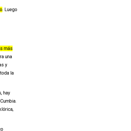
io
. Luego
es más
ra una
as y
toda la
, hay
 Cumbia.
lórica,
co