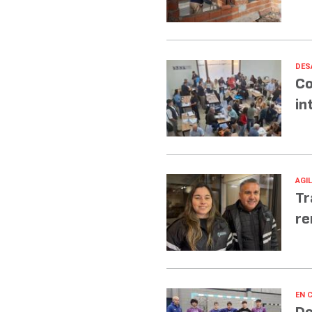
DES
Co
in
AGI
Tr
re
EN 