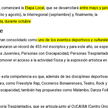
n, comenzará la
Etapa Local
, que se desarrollará
entre mayo y jun
ulio y agosto), la Interregional (septiembre) y, finalmente, la
ta, durante octubre
.
ce
han consolidado como
uno de los eventos deportivos y cultural
anzaron un récord de 455 mil inscriptos y para este año, se espe
os a Juveniles, Personas con Discapacidad, Personas Trasplantad
over el acceso a la actividad física y la expresión artística en 
e esta competencia es que, además de las disciplinas deportivas
ales, como Freestyle Rap, Cocineros Bonaerenses, Teatro, Rock y
iscapacidad, también hay propuestas como Malambo, Danza Folk
.
ría Trasplantados, que se articula junto al CUCAIBA (Centro Úni