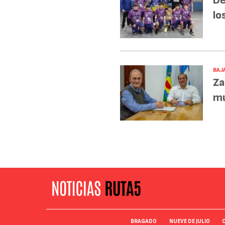
De
lo
BAJA
Za
mu
BRAGADO
NUEVE DE JULIO