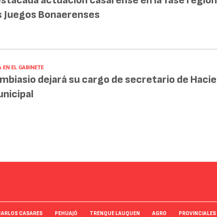
stacada actuación casarense en la fase region
s Juegos Bonaerenses
 EN EL GABINETE
mbiasio dejará su cargo de secretario de Haci
nicipal
CARLOS CASARES
PEHUAJÓ
TRENQUE LAUQUEN
AGRO
PROVINCIALES