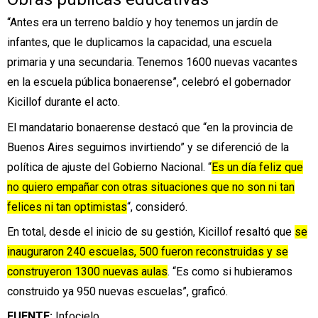
“Antes era un terreno baldío y hoy tenemos un jardín de
infantes, que le duplicamos la capacidad, una escuela
primaria y una secundaria. Tenemos 1600 nuevas vacantes
en la escuela pública bonaerense”, celebró el gobernador
Kicillof durante el acto.
El mandatario bonaerense destacó que “en la provincia de
Buenos Aires seguimos invirtiendo” y se diferenció de la
política de ajuste del Gobierno Nacional. “
Es un día feliz que
no quiero empañar con otras situaciones que no son ni tan
felices ni tan optimistas
“, consideró.
En total, desde el inicio de su gestión, Kicillof resaltó que
se
inauguraron 240 escuelas, 500 fueron reconstruidas y se
construyeron 1300 nuevas aulas
. “Es como si hubieramos
construido ya 950 nuevas escuelas”, graficó.
FUENTE:
Infocielo