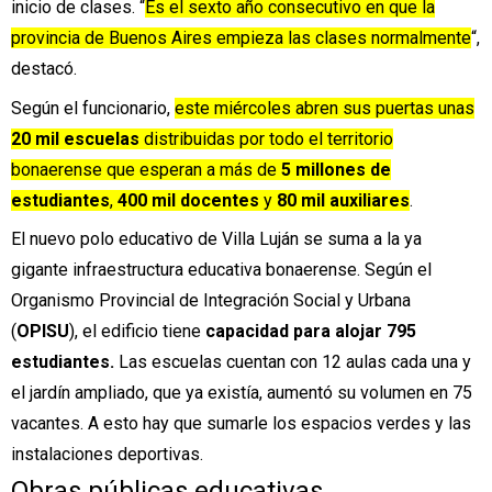
inicio de clases. “
Es el sexto año consecutivo en que la
provincia de Buenos Aires empieza las clases normalmente
“,
destacó.
Según el funcionario,
este miércoles abren sus puertas unas
20 mil escuelas
distribuidas por todo el territorio
bonaerense que esperan a más de
5 millones de
estudiantes
,
400 mil docentes
y
80 mil auxiliares
.
El nuevo polo educativo de Villa Luján se suma a la ya
gigante infraestructura educativa bonaerense. Según el
Organismo Provincial de Integración Social y Urbana
(
OPISU
), el edificio tiene
capacidad para alojar 795
estudiantes.
Las escuelas cuentan con 12 aulas cada una y
el jardín ampliado, que ya existía, aumentó su volumen en 75
vacantes. A esto hay que sumarle los espacios verdes y las
instalaciones deportivas.
Obras públicas educativas