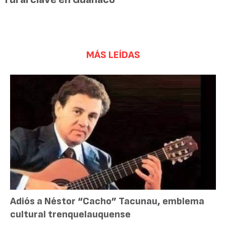
MÁS LEÍDAS
Adiós a Néstor “Cacho” Tacunau, emblema
cultural trenquelauquense