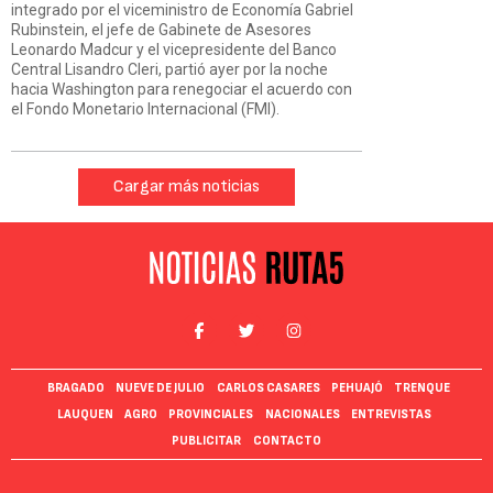
integrado por el viceministro de Economía Gabriel
Rubinstein, el jefe de Gabinete de Asesores
Leonardo Madcur y el vicepresidente del Banco
Central Lisandro Cleri, partió ayer por la noche
hacia Washington para renegociar el acuerdo con
el Fondo Monetario Internacional (FMI).
Cargar más noticias
BRAGADO
NUEVE DE JULIO
CARLOS CASARES
PEHUAJÓ
TRENQUE
LAUQUEN
AGRO
PROVINCIALES
NACIONALES
ENTREVISTAS
PUBLICITAR
CONTACTO