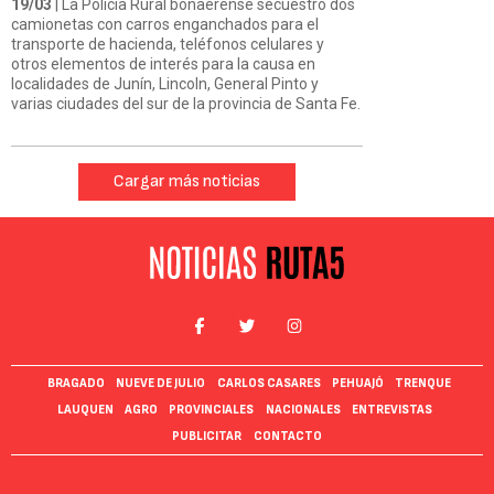
19/03
| La Policía Rural bonaerense secuestró dos
camionetas con carros enganchados para el
transporte de hacienda, teléfonos celulares y
otros elementos de interés para la causa en
localidades de Junín, Lincoln, General Pinto y
varias ciudades del sur de la provincia de Santa Fe.
Cargar más noticias
BRAGADO
NUEVE DE JULIO
CARLOS CASARES
PEHUAJÓ
TRENQUE
LAUQUEN
AGRO
PROVINCIALES
NACIONALES
ENTREVISTAS
PUBLICITAR
CONTACTO