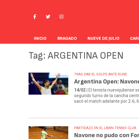
INICIO
BRAGADO
NUEVE DE JULIO
CAR
Tag: ARGENTINA OPEN
TRAS DAR EL GOLPE ANTE RUNE
Argentina Open: Navone
14/02
| El tenista nuevejuliense s
segundo turno de la cancha central
sacó el match adelante por 2-6, 6
PARTIDAZO EN EL LAWN TENNIS CLUB
Navone no pudo con Fon