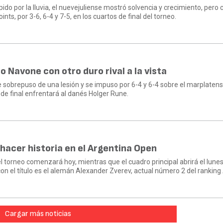
ido por la lluvia, el nuevejuliense mostró solvencia y crecimiento, pero
nts, por 3-6, 6-4 y 7-5, en los cuartos de final del torneo.
 Navone con otro duro rival a la vista
se sobrepuso de una lesión y se impuso por 6-4 y 6-4 sobre el marplaten
e final enfrentará al danés Holger Rune.
hacer historia en el Argentina Open
el torneo comenzará hoy, mientras que el cuadro principal abrirá el lunes.
n el título es el alemán Alexander Zverev, actual número 2 del ranking
Cargar más noticias