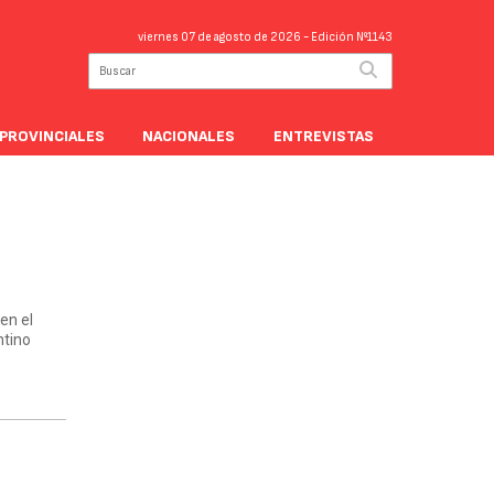
viernes 07 de agosto de 2026
- Edición Nº1143
PROVINCIALES
NACIONALES
ENTREVISTAS
 en el
ntino