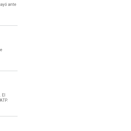
 cayó ante
se
 El
 ATP.