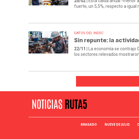
25/02
| Esta caída anual -menor 
fuerte, un 5,5%, respecto a igual
DATOS DEL INDEC
Sin repunte: la activid
22/11
| La economía se contrajo 
los sectores relevados mostraron
BRAGADO
NUEVE DE JULIO