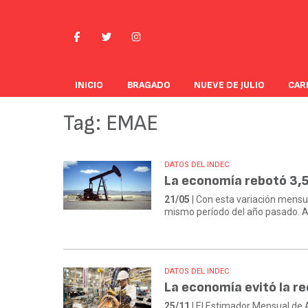
INICIO
BRAGADO
NUEVE DE JULIO
CAR
Tag: EMAE
DATOS DEL INDEC
La economía rebotó 3,5
21/05
| Con esta variación mensua
mismo período del año pasado. Au
DATOS DEL INDEC
La economía evitó la r
25/11
| El Estimador Mensual de 