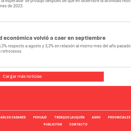
a la esperada- se produjo después de que en diciembre la actividad rebo
 mes de 2023.
ad económica volvió a caer en septiembre
0,3% respecto a agosto y 3,3% en relación al mismo mes del año pasado
 retrocesos.
Cargar más noticias
CARLOS CASARES
PEHUAJÓ
TRENQUE LAUQUEN
AGRO
PROVINCIALES
PUBLICITAR
CONTACTO