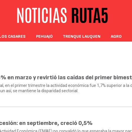
LOS CASARES
PEHUAJÓ
TRENQUE LAUQUEN
AGRO
% en marzo y revirtió las caídas del primer bimes
l, en el primer trimestre la actividad económica fue 1,7% superior a la 
n así, se mantiene la disparidad sectorial.
ecesión: en septiembre, creció 0,5%
Actividad Económica (EMAE) no convalidó lo que esperaba la mayor par