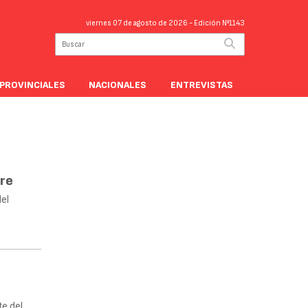
viernes 07 de agosto de 2026
- Edición Nº1143
PROVINCIALES
NACIONALES
ENTREVISTAS
tre
del
te del