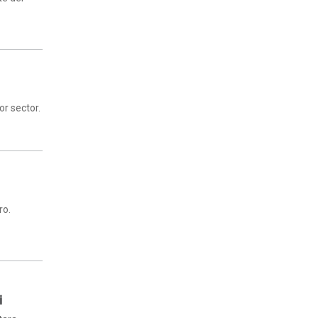
or sector.
ro.
i