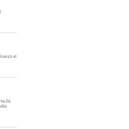
l
alcanzó el
a Gil,
illa