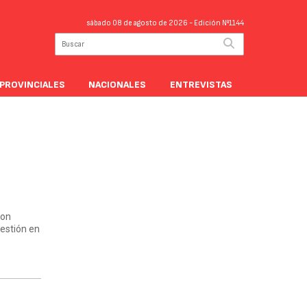
sábado 08 de agosto de 2026
- Edición Nº1144
PROVINCIALES
NACIONALES
ENTREVISTAS
a
ron
gestión en