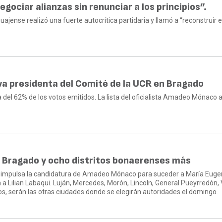
gociar alianzas sin renunciar a los principios”.
uajense realizó una fuerte autocrítica partidaria y llamó a “reconstruir e
eva presidenta del Comité de la UCR en Bragado
 del 62% de los votos emitidos. La lista del oficialista Amadeo Mónaco 
n Bragado y ocho distritos bonaerenses más
mo impulsa la candidatura de Amadeo Mónaco para suceder a María Eugeni
 a Lilian Labaqui. Luján, Mercedes, Morón, Lincoln, General Pueyrredón, V
os, serán las otras ciudades donde se elegirán autoridades el domingo.