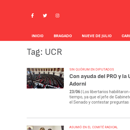
INICIO
BRAGADO
NUEVE DE JULIO
CAR
Tag: UCR
SIN QUÓRUM EN DIPUTADOS
Con ayuda del PRO y la U
Adorni
23/06
| Los libertarios habilitar
tiempo, ya que el jefe de Gabinet
el Senado y contestar preguntas
ASUMIÓ EN EL COMITÉ RADICAL