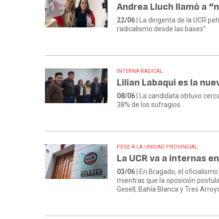
Andrea Lluch llamó a “ne
22/06
| La dirigenta de la UCR peh
radicalismo desde las bases”.
INTERNA RADICAL
Lilian Labaqui es la nu
08/06
| La candidata obtuvo cerca
38% de los sufragios.
PESE A LA UNIDAD PROVINCIAL
La UCR va a internas e
03/06
| En Bragado, el oficialis
mientras que la oposición postula
Gesell, Bahía Blanca y Tres Arroy