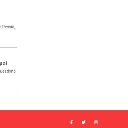
o Ressia,
pal
cuestionó