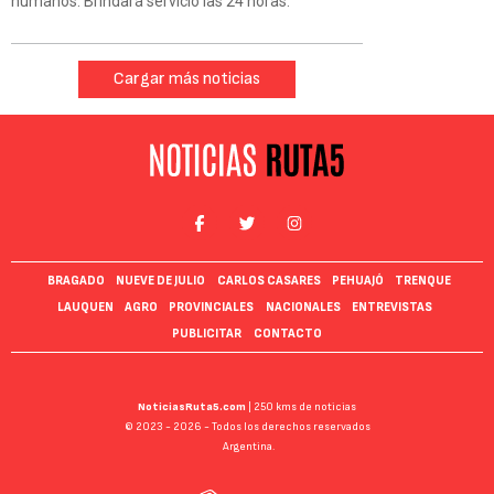
humanos. Brindará servicio las 24 horas.
Cargar más noticias
BRAGADO
NUEVE DE JULIO
CARLOS CASARES
PEHUAJÓ
TRENQUE
LAUQUEN
AGRO
PROVINCIALES
NACIONALES
ENTREVISTAS
PUBLICITAR
CONTACTO
NoticiasRuta5.com
| 250 kms de noticias
© 2023 - 2026 - Todos los derechos reservados
Argentina.