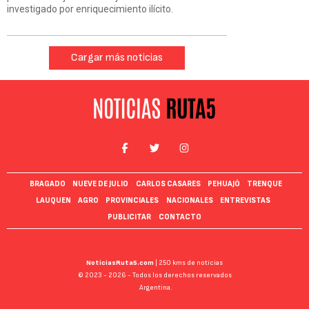
investigado por enriquecimiento ilícito.
Cargar más noticias
BRAGADO
NUEVE DE JULIO
CARLOS CASARES
PEHUAJÓ
TRENQUE
LAUQUEN
AGRO
PROVINCIALES
NACIONALES
ENTREVISTAS
PUBLICITAR
CONTACTO
NoticiasRuta5.com
| 250 kms de noticias
© 2023 - 2026 - Todos los derechos reservados
Argentina.