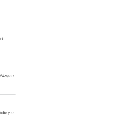
o
 el
s Vázquez
tuita y se