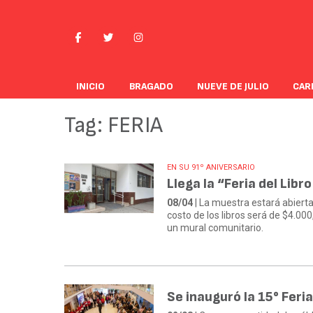
INICIO
BRAGADO
NUEVE DE JULIO
CAR
Tag: FERIA
EN SU 91º ANIVERSARIO
Llega la “Feria del Libr
08/04
| La muestra estará abierta a
costo de los libros será de $4.000
un mural comunitario.
Se inauguró la 15° Feria