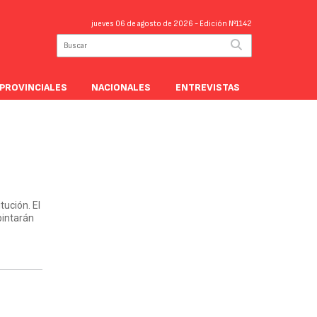
jueves 06 de agosto de 2026
- Edición Nº1142
PROVINCIALES
NACIONALES
ENTREVISTAS
tución. El
 pintarán