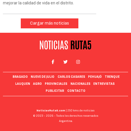
mejorar la calidad de vida en el distrito.
Cargar más noticias
BRAGADO
NUEVE DE JULIO
CARLOS CASARES
PEHUAJÓ
TRENQUE
LAUQUEN
AGRO
PROVINCIALES
NACIONALES
ENTREVISTAS
PUBLICITAR
CONTACTO
NoticiasRuta5.com
| 250 kms de noticias
© 2023 - 2026 - Todos los derechos reservados
Argentina.