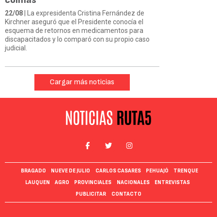
22/08
| La expresidenta Cristina Fernández de
Kirchner aseguró que el Presidente conocía el
esquema de retornos en medicamentos para
discapacitados y lo comparó con su propio caso
judicial.
Cargar más noticias
BRAGADO
NUEVE DE JULIO
CARLOS CASARES
PEHUAJÓ
TRENQUE
LAUQUEN
AGRO
PROVINCIALES
NACIONALES
ENTREVISTAS
PUBLICITAR
CONTACTO