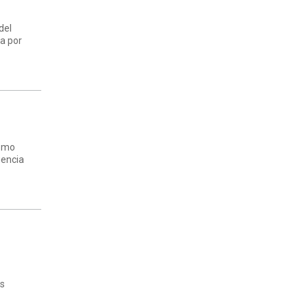
del
na por
como
gencia
os