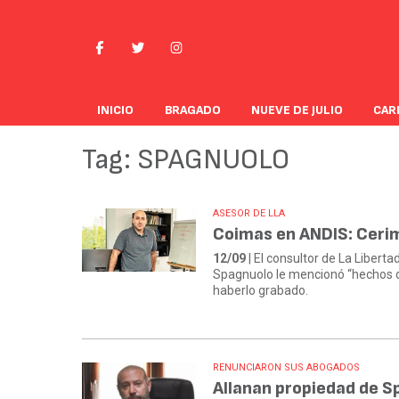
INICIO
BRAGADO
NUEVE DE JULIO
CAR
Tag: SPAGNUOLO
ASESOR DE LLA
Coimas en ANDIS: Cerime
12/09
| El consultor de La Libert
Spagnuolo le mencionó “hechos de
haberlo grabado.
RENUNCIARON SUS ABOGADOS
Allanan propiedad de S