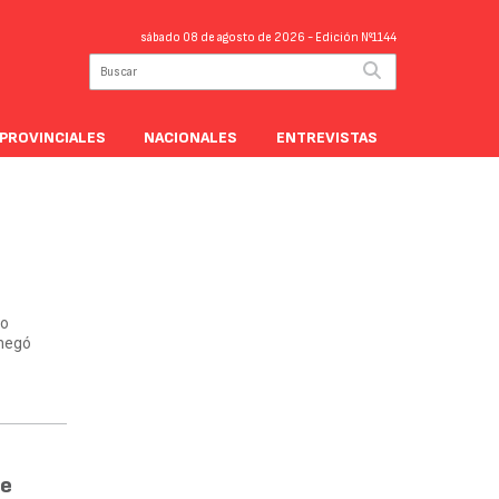
sábado 08 de agosto de 2026
- Edición Nº1144
PROVINCIALES
NACIONALES
ENTREVISTAS
go
 negó
de