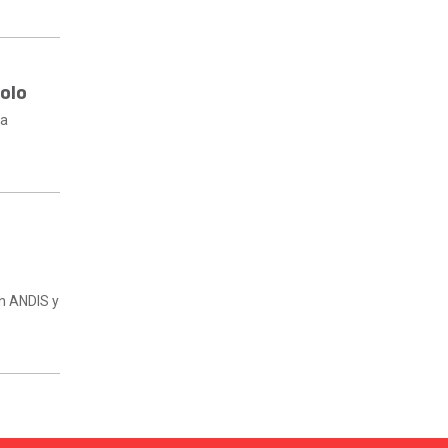
olo
 a
en ANDIS y