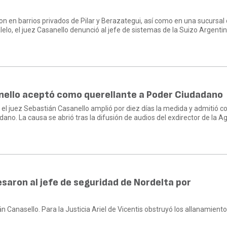
ron en barrios privados de Pilar y Berazategui, así como en una sucursal 
lo, el juez Casanello denunció al jefe de sistemas de la Suizo Argenti
nello aceptó como querellante a Poder Ciudadano
di, el juez Sebastián Casanello amplió por diez días la medida y admitió 
ano. La causa se abrió tras la difusión de audios del exdirector de la A
saron al jefe de seguridad de Nordelta por
án Canasello. Para la Justicia Ariel de Vicentis obstruyó los allanamient